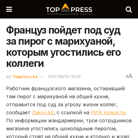
Француз пойдет под суд
за пирог с марихуаной,
которым угостились его
коллеги
A
by
Toppress.kz
2017/06/20 18:00
A
Работник французского магазина, оставивший
там пирог с марихуаной на общей кухне,
отправится под суд за угрозу жизни коллег,
сообщает
Zakon.kz
, с ссылкой на
РИА Новости
.
По информации жандармерии, трое сотрудников
магазина угостились шоколадным пирогом,
который стоял на общей кухне и «только и ждал,