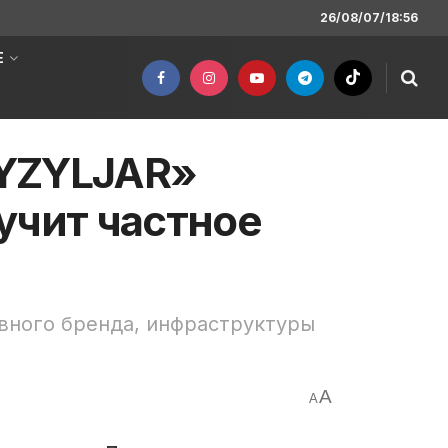
26/08/07/18:56
Е
QYZYLJAR»
учит частное
вного бренда, инфраструктуры
A
A