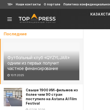
18+
Наши контакты
О портале
Политика конфиденциально
КАЗАХСТ
Последние
Футбольный клуб «QYZYLJAR»
одним из первых получит
частное финансирование
10.11.2025
Свыше 1900 ИИ-фильмов из
более чем 90 стран
поступило на Astana AI Film
Festival
07.08.2026