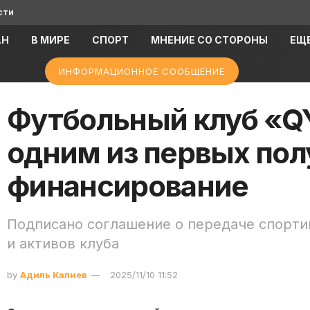
сти
АН
В МИРЕ
СПОРТ
МНЕНИЕ СО СТОРОНЫ
ЕЩ
ИНФОРМАЦИОННОЕ СООБЩЕНИЕ
Футбольный клуб «
одним из первых пол
финансирование
Подписано соглашение о передаче спорти
и активов клуба
by
Адиль Калиев
2025/11/10 11:52