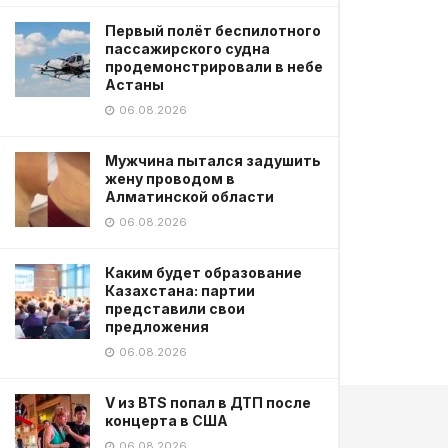
Первый полёт беспилотного
пассажирского судна
продемонстрировали в небе
Астаны
06.08.2026
Мужчина пытался задушить
жену проводом в
Алматинской области
06.08.2026
Каким будет образование
Казахстана: партии
представили свои
предложения
06.08.2026
V из BTS попал в ДТП после
концерта в США
06.08.2026