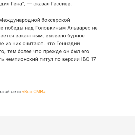
едил Гена", — сказал Гассиев.
а Международной боксерской
сле победы над Головкиным Альварес не
тается вакантным, вызвало бурное
е из них считают, что Геннадий
о, тем более что прежде он был его
ь чемпионский титул по версии IBO 17
рской сети
«Все СМИ»
.