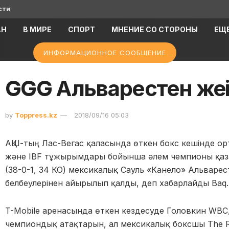
сти
АН
В МИРЕ
СПОРТ
МНЕНИЕ СО СТОРОНЫ
ЕЩ
ИНФОРМАЦИОННОЕ СООБЩЕНИЕ
GGG Альварестен жең
by
Toppress.kz
2018/09/16 05:03
АҚШ-тың Лас-Вегас қаласында өткен бокс кешінде ор
және IBF тұжырымдары бойынша әлем чемпионы қаз
(38-0-1, 34 КО) мексикалық Сауль «Канело» Альварест
белбеулерінен айырылып қалды, деп хабарлайды Baq.
T-Mobile аренасында өткен кездесуде Головкин WBC,
чемпиондық атақтарын, ал мексикалық боксшы The Ri