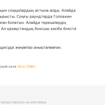
қын соққылардың астына алды. Алайда
 тырысты. Соңғы раундтарда Головкин
ған болатын. Алайда төрешілердің
. Ал қазақстандық боксшы кәсіби бокста
здесуде жеңімпаз анықталмаған.
рской сети
«Все СМИ»
.
о представлено на ключевых