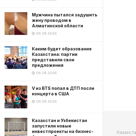
Мужчина пытался задушить
жену проводом в
Алматинской области
06.08.2026
Каким будет образование
Казахстана: партии
представили свои
предложения
06.08.2026
V из BTS попал в ДТП после
концерта в США
06.08.2026
Казахстан и Узбекистан
запустили новые
инвестпроекты на бизнес-
Казахст