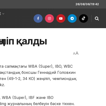
26/08/06/19:42
Е
іліп қалды
A
A
та салмақтағы WBA (Super), IBO, WBC
ақстандық боксшы Геннадий Головкин
ен (49-1-2, 34 КО) жеңіліп, чемпиондық
kz.
 WBA (Super), IBF және IBO
ng журналының белбеуін бәске тіккен.