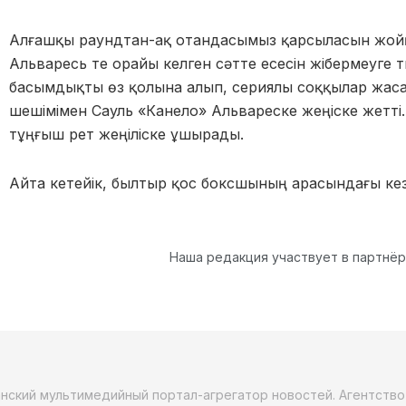
Алғашқы раундтан-ақ отандасымыз қарсыласын жой
Альваресь те орайы келген сәтте есесін жібермеуге
басымдықты өз қолына алып, сериялы соққылар жаса
шешімімен Сауль «Канело» Альвареске жеңіске жетті
тұңғыш рет жеңіліске ұшырады.
Айта кетейік, былтыр қос боксшының арасындағы ке
Наша редакция участвует в партнё
анский мультимедийный портал-агрегатор новостей. Агентств