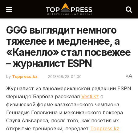
GGG выглядит немного
тяжелее и медленнее, а
«Канелло» стал посвежее
– журналист ESPN
A
by
Toppress.kz
2018/08/28 04:00
A
Журналист из ланоамериканской редакции ESPN
Фернандо Барбоза рассказал
Vesti.kz
о
физической форме казахстанского чемпиона
Геннадия Головкина и мексиканского боксера
Сауля Альвареса, после того, как посетил их
открытые тренировки, передает
Toppress.kz
.