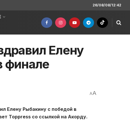
26/08/08/12:42
Е
оздравил Елену
в финале
A
A
л Елену Рыбакину с победой в
ает Toppress со ссылкой на Акорду.