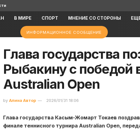
сти
АН
В МИРЕ
СПОРТ
МНЕНИЕ СО СТОРОНЫ
ЕЩ
ИНФОРМАЦИОННОЕ СООБЩЕНИЕ
Глава государства п
Рыбакину с победой 
Australian Open
by
Алина Автор
2026/01/31 18:06
Глава государства Касым-Жомарт Токаев поздрави
финале теннисного турнира Australian Open, перед