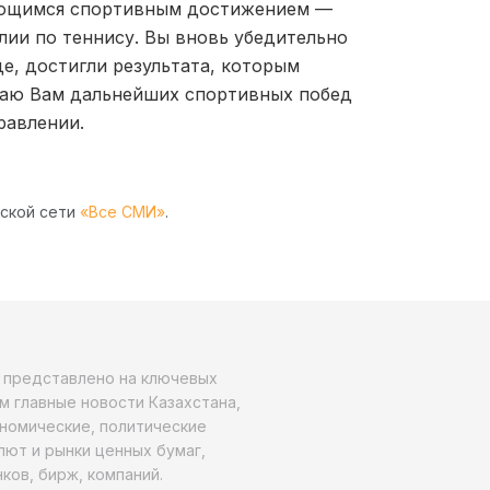
ающимся спортивным достижением —
ии по теннису. Вы вновь убедительно
е, достигли результата, которым
лаю Вам дальнейших спортивных побед
равлении.
рской сети
«Все СМИ»
.
о представлено на ключевых
м главные новости Казахстана,
ономические, политические
алют и рынки ценных бумаг,
ков, бирж, компаний.