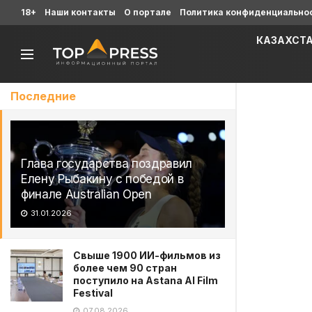
18+
Наши контакты
О портале
Политика конфиденциально
КАЗАХСТ
Последние
Глава государства поздравил
Елену Рыбакину с победой в
финале Australian Open
31.01.2026
Свыше 1900 ИИ-фильмов из
более чем 90 стран
поступило на Astana AI Film
Festival
07.08.2026