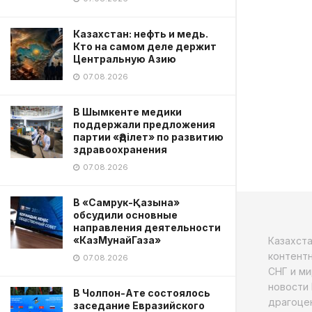
Казахстан: нефть и медь.
Кто на самом деле держит
Центральную Азию
07.08.2026
В Шымкенте медики
поддержали предложения
партии «Әділет» по развитию
здравоохранения
07.08.2026
В «Самрук-Қазына»
обсудили основные
направления деятельности
«КазМунайГаза»
Казахст
контентн
07.08.2026
СНГ и ми
новости 
В Чолпон-Ате состоялось
драгоцен
заседание Евразийского