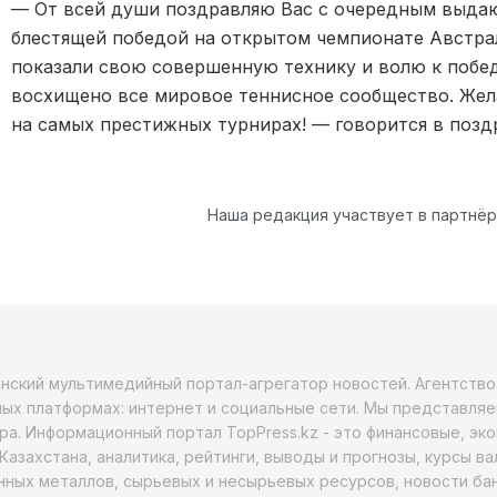
— От всей души поздравляю Вас с очередным выд
блестящей победой на открытом чемпионате Австрал
показали свою совершенную технику и волю к побед
восхищено все мировое теннисное сообщество. Же
на самых престижных турнирах! — говорится в позд
Наша редакция участвует в партнё
анский мультимедийный портал-агрегатор новостей. Агентств
ых платформах: интернет и социальные сети. Мы представляе
ра. Информационный портал TopPress.kz - это финансовые, эк
Казахстана, аналитика, рейтинги, выводы и прогнозы, курсы в
ных металлов, сырьевых и несырьевых ресурсов, новости бан