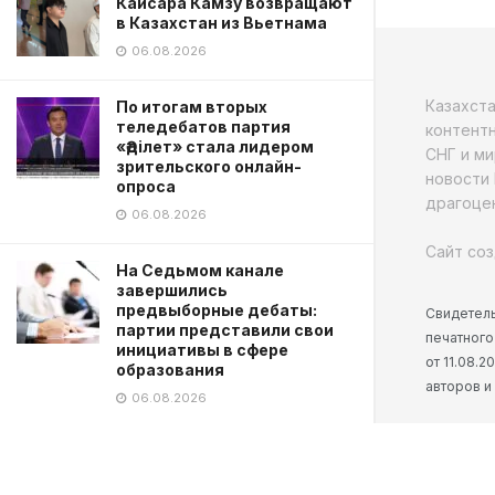
Кайсара Камзу возвращают
в Казахстан из Вьетнама
06.08.2026
Казахст
По итогам вторых
теледебатов партия
контентн
«Әділет» стала лидером
СНГ и ми
зрительского онлайн-
новости 
опроса
драгоцен
06.08.2026
Сайт соз
На Седьмом канале
завершились
предвыборные дебаты:
Свидетель
партии представили свои
печатного
инициативы в сфере
от 11.08.
образования
авторов и
06.08.2026
На Седьмом канале
продолжаются
теледебаты: зрители