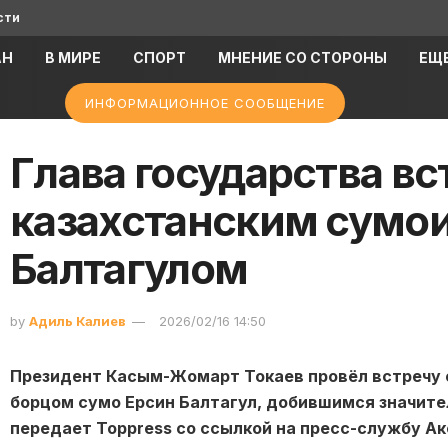
сти
АН
В МИРЕ
СПОРТ
МНЕНИЕ СО СТОРОНЫ
ЕЩ
ИНФОРМАЦИОННОЕ СООБЩЕНИЕ
Глава государства вс
казахстанским сумо
Балтагулом
by
Адиль Калиев
2026/02/16 14:50
Президент
Касым-Жомарт Токаев
провёл встречу
борцом сумо
Ерсин Балтагул
, добившимся значите
передает Toppress со ссылкой на пресс-службу А