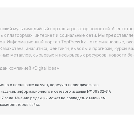
анский мультимедийный портал-агрегатор новостей. Агентств
ых платформах: интернет и социальные сети. Мы представляе
ра. Информационный портал TopPress.kz - это финансовые, эк
Казахстана, аналитика, рейтинги, выводы и прогнозы, курсы в
ных металлов, сырьевых и несырьевых ресурсов, новости бан
дан компанией «Digital idea»
ство о постановке на учет, переучет периодического
 издания, информационного и сетевого издания №166332-ИА
2017 года. Мнение редакции может не совпадать с мнением
 комментаторов сайта.