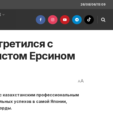
26/08/06/15:09
Е
третился с
истом Ерсином
A
A
 с казахстанским профессиональным
льных успехов в самой Японии
,
корды.