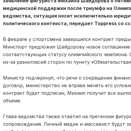
заявление фигуриста Михаила Шайдорова о пятим
медицинской поддержки после триумфа на Олимпи
ведомства, ситуация носит исключительно юридич
политического контекста, передает Toppress со с
В феврале у спортсмена завершился контракт преды
Минспорт предложил Шайдорову новое соглашение 
соответствующих статусу олимпийского чемпиона. 
из-за разногласий сторон по пункту «Обязательства»
Министр подчеркнул, что речи о сокращении финанс
договор, министерство не вправе менять его условия
контракт будет подписан, Михаил получит все выпл
объеме.
Глава ведомства также ответил на претензии фигур
сопровождения. Личный медик и массажист будут за