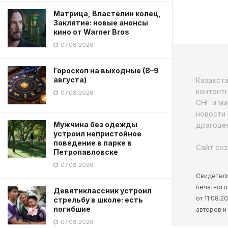
Матрица, Властелин колец,
Заклятие: новые анонсы
кино от Warner Bros
07.08.2026
Гороскоп на выходные (8–9
августа)
Казахст
контентн
07.08.2026
СНГ и ми
новости 
Мужчина без одежды
драгоцен
устроил непристойное
поведение в парке в
Сайт соз
Петропавловске
07.08.2026
Свидетель
печатного
Девятиклассник устроил
от 11.08.
стрельбу в школе: есть
погибшие
авторов и
07.08.2026