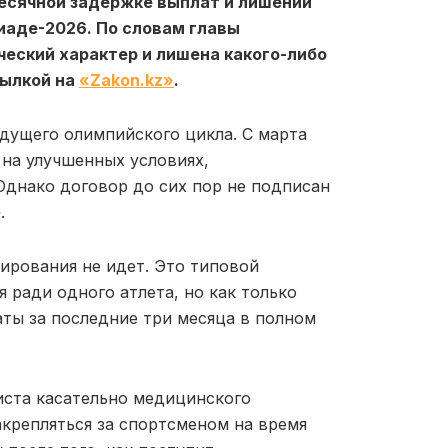
есячной задержке выплат и лишении
аде-2026. По словам главы
еский характер и лишена какого-либо
сылкой на
«Zakon.kz»
.
дущего олимпийского цикла. С марта
на улучшенных условиях,
Однако договор до сих пор не подписан
.
ирования не идет. Это типовой
 ради одного атлета, но как только
аты за последние три месяца в полном
иста касательно медицинского
крепляться за спортсменом на время