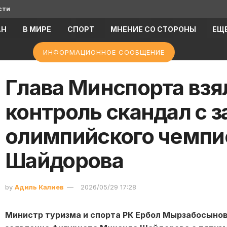
сти
АН
В МИРЕ
СПОРТ
МНЕНИЕ СО СТОРОНЫ
ЕЩ
ИНФОРМАЦИОННОЕ СООБЩЕНИЕ
Глава Минспорта взя
контроль скандал с 
олимпийского чемпи
Шайдорова
by
Адиль Калиев
2026/05/29 17:28
Министр туризма и спорта РК Ербол Мырзабосыно