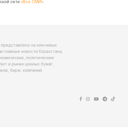
рской сети
«Все СМИ»
.
о представлено на ключевых
м главные новости Казахстана,
ономические, политические
алют и рынки ценных бумаг,
ков, бирж, компаний.