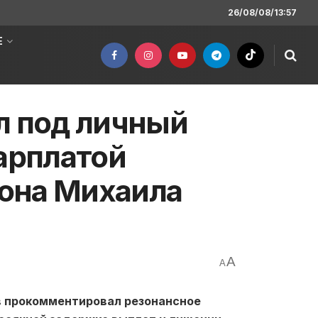
26/08/08/13:57
Е
л под личный
зарплатой
она Михаила
A
A
в прокомментировал резонансное