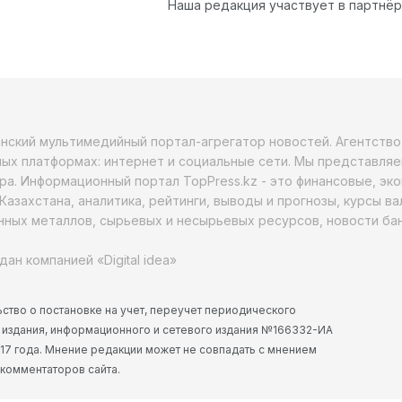
Наша редакция участвует в партнё
анский мультимедийный портал-агрегатор новостей. Агентств
ых платформах: интернет и социальные сети. Мы представляе
ра. Информационный портал TopPress.kz - это финансовые, эк
Казахстана, аналитика, рейтинги, выводы и прогнозы, курсы в
ных металлов, сырьевых и несырьевых ресурсов, новости бан
дан компанией «Digital idea»
ство о постановке на учет, переучет периодического
 издания, информационного и сетевого издания №166332-ИА
2017 года. Мнение редакции может не совпадать с мнением
 комментаторов сайта.