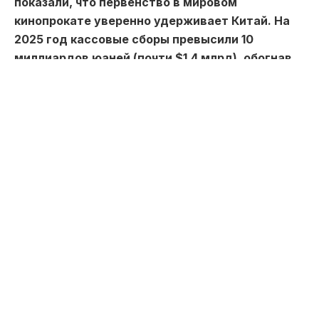
показали, что первенство в мировом
кинопрокате уверенно удерживает Китай. На
2025 год кассовые сборы превысили 10
миллиардов юаней (почти $1,4 млрд), обогнав
Северную Америку.
На первый взгляд это объясняется гигантским
населением страны – 1,4 миллиарда человек, из
которых 857 миллионов составляют
потенциальную аудиторию кинотеатров от 16
до 59 лет. Но секрет успеха китайского
кинорынка гораздо глубже: государственная
поддержка индустрии, культурная стратегия и
стремительное технологическое развитие
позволяют Поднебесной диктовать правила
игры на мировом киноэкране, передает
Toppress.kz.