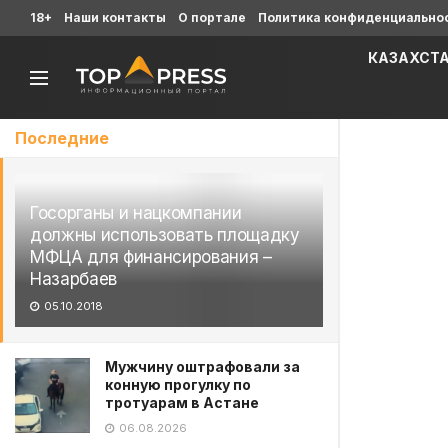
18+
Наши контакты
О портале
Политика конфиденциально
КАЗАХСТ
Последние
Госорганы и нацкомпании
должны использовать площадку
МФЦА для финансирования –
Назарбаев
05.10.2018
Мужчину оштрафовали за
конную прогулку по
тротуарам в Астане
06.08.2026