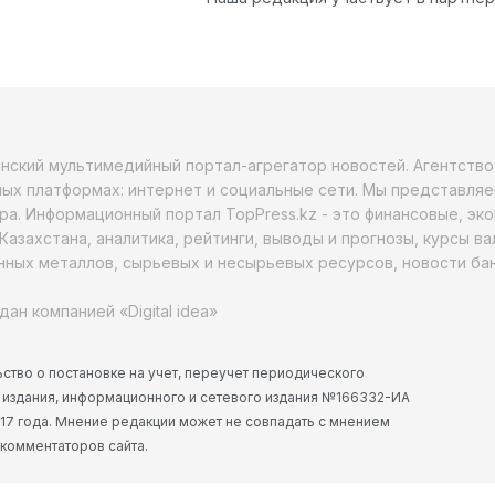
анский мультимедийный портал-агрегатор новостей. Агентств
ых платформах: интернет и социальные сети. Мы представляе
ра. Информационный портал TopPress.kz - это финансовые, эк
Казахстана, аналитика, рейтинги, выводы и прогнозы, курсы в
ных металлов, сырьевых и несырьевых ресурсов, новости бан
дан компанией «Digital idea»
ство о постановке на учет, переучет периодического
 издания, информационного и сетевого издания №166332-ИА
2017 года. Мнение редакции может не совпадать с мнением
 комментаторов сайта.