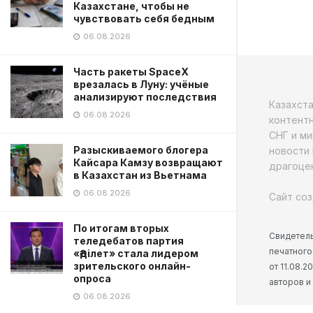
Казахстане, чтобы не
чувствовать себя бедным
06.08.2026
Часть ракеты SpaceX
врезалась в Луну: учёные
анализируют последствия
Казахст
06.08.2026
контентн
СНГ и ми
Разыскиваемого блогера
новости 
Кайсара Камзу возвращают
драгоцен
в Казахстан из Вьетнама
06.08.2026
Сайт соз
По итогам вторых
Свидетель
теледебатов партия
печатного
«Әділет» стала лидером
зрительского онлайн-
от 11.08.
опроса
авторов и
06.08.2026