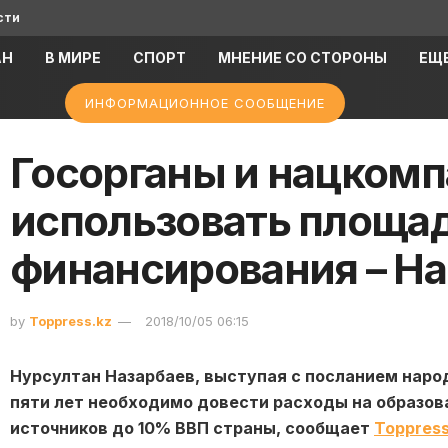
сти
АН
В МИРЕ
СПОРТ
МНЕНИЕ СО СТОРОНЫ
ЕЩ
ИНФОРМАЦИОННОЕ СООБЩЕНИЕ
Госорганы и нацком
использовать площа
финансирования – На
by
Toppress.kz
2018/10/05 06:15
Нурсултан Назарбаев, выступая с посланием народу
пяти лет необходимо довести расходы на образова
источников до 10% ВВП страны, сообщает
Toppress