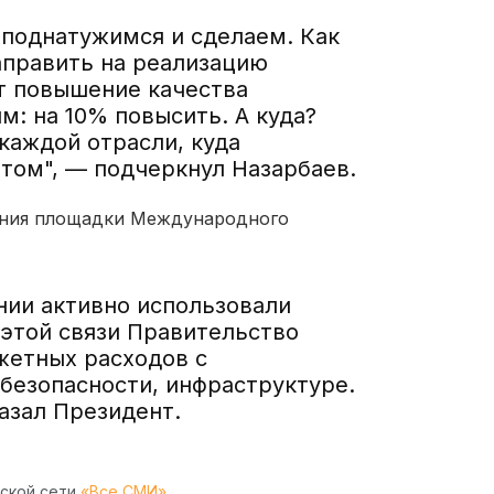
е поднатужимся и сделаем. Как
аправить на реализацию
т повышение качества
м: на 10% повысить. А куда?
каждой отрасли, куда
том", — подчеркнул Назарбаев.
вания площадки Международного
нии активно использовали
этой связи Правительство
етных расходов с
безопасности, инфраструктуре.
казал Президент.
рской сети
«Все СМИ»
.