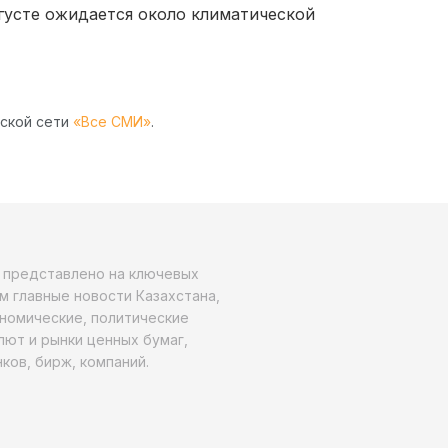
вгусте ожидается около климатической
рской сети
«Все СМИ»
.
о представлено на ключевых
м главные новости Казахстана,
ономические, политические
алют и рынки ценных бумаг,
ков, бирж, компаний.