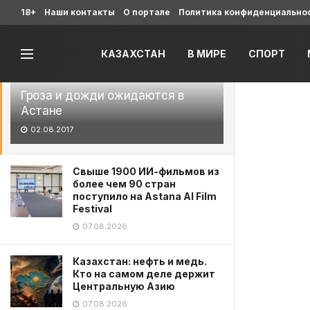
Последние
18+
Наши контакты
О портале
Политика конфиденциально
КАЗАХСТАН
В МИРЕ
СПОРТ
Гроза и дожди ожидаются в
Астане
02.08.2017
Свыше 1900 ИИ-фильмов из
более чем 90 стран
поступило на Astana AI Film
Festival
07.08.2026
Казахстан: нефть и медь.
Кто на самом деле держит
Центральную Азию
07.08.2026