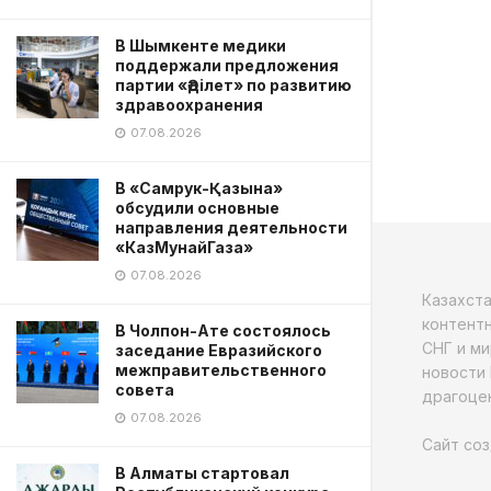
В Шымкенте медики
поддержали предложения
партии «Әділет» по развитию
здравоохранения
07.08.2026
В «Самрук-Қазына»
обсудили основные
направления деятельности
«КазМунайГаза»
07.08.2026
Казахст
контентн
В Чолпон-Ате состоялось
СНГ и ми
заседание Евразийского
межправительственного
новости 
совета
драгоцен
07.08.2026
Сайт соз
В Алматы стартовал