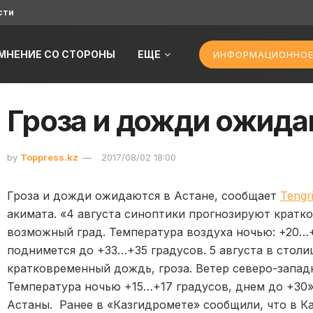
сти
МНЕНИЕ СО СТОРОНЫ
ЕЩЕ
ИНФОРМАЦИОННОЕ
Гроза и дожди ожида
by
Toppress.kz
2017/08/02 18:00
Гроза и дожди ожидаются в Астане, сообщает
Tengr
акимата. «4 августа синоптики прогнозируют кратк
возможный град. Температура воздуха ночью: +20…+
поднимется до +33…+35 градусов. 5 августа в столи
кратковременный дождь, гроза. Ветер северо-западн
Температура ночью +15…+17 градусов, днем до +30»
Астаны. Ранее в «Казгидромете» сообщили, что в К