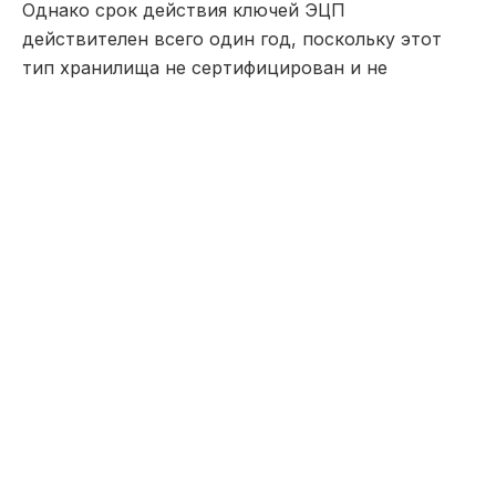
Однако срок действия ключей ЭЦП
действителен всего один год, поскольку этот
тип хранилища не сертифицирован и не
позволяет сохранять закрытые ключи в
безопасности продолжительное время.
Как пояснили в нацкомпании, основная цель
продления срока действия ключей ЭЦП –
удобство для граждан. Так как раньше каждый
год пользователи были вынуждены обновлять
свои ЭЦП в личном кабинете, или филиале
госкорпорации «Правительство для граждан»,
то на теперь для них потребность перевыпуска
ЭЦП будет возникать всего раз в 3 года.
Кроме того, на электронную почту
пользователей будут приходить уведомления о
необходимости обновления электронной