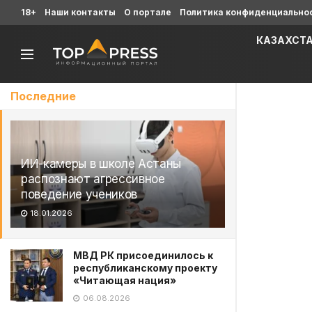
18+
Наши контакты
О портале
Политика конфиденциально
КАЗАХСТ
Последние
ИИ-камеры в школе Астаны
распознают агрессивное
поведение учеников
18.01.2026
МВД РК присоединилось к
республиканскому проекту
«Читающая нация»
06.08.2026