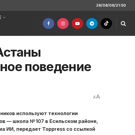
26/08/06/21:50
Е
Астаны
вное поведение
A
A
ьников используют технологии
ов — школа № 107 в Есильском районе,
а ИИ, передает Toppress со ссылкой