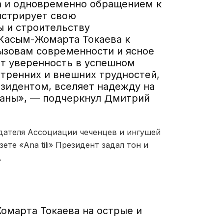
а и одновременно обращением к
нстрирует свою
 и строительству
Кас
ым-Жомарта Токаева к
ызовам современности и ясное
т уверенность в успешном
утренних и внешних трудностей,
езидентом, вселяет надежду на
раны
», — подчеркнул
Дмитрий
дател
я
Ассоциации чеченцев и ингушей
зете
«
Ana
tili
»
Президент задал тон и
.
омарта Токаева на острые
и