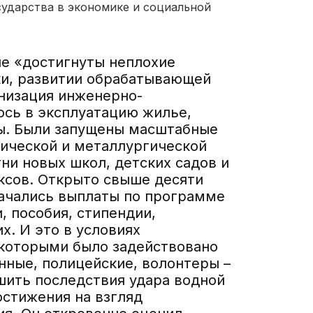
сударства в экономике и социальной
не «достигнуты неплохие
ки, развитии обрабатывающей
низация инженерно-
сь в эксплуатацию жилье,
ты. Были запущены масштабные
ической и металлургической
тни новых школ, детских садов и
ксов. Открыто свыше десяти
ачались выплаты по программе
, пособия, стипендии,
. И это в условиях
 которыми было задействовано
нные, полицейские, волонтеры –
ить последствия удара водной
стижения на взгляд