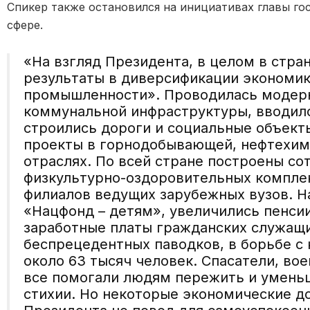
Спикер также остановился на инициативах главы го
сфере.
«
На взгляд Президента, в целом в стра
результаты в диверсификации экономи
промышленности». Проводилась модер
коммунальной инфраструктуры, вводило
строились дороги и социальные объек
проекты в горнодобывающей, нефтехим
отраслях. По всей стране построены со
физкультурно-оздоровительных компле
филиалов ведущих зарубежных вузов. Н
«
Нацфонд
– детям», увеличились пенсии
заработные платы гражданских служащих
беспрецедентных паводков, в борьбе с
около 63 тыс
яч
человек. Спасатели, вое
все помогали людям пережить и уменьш
стихии
.
Но некоторые экономические до