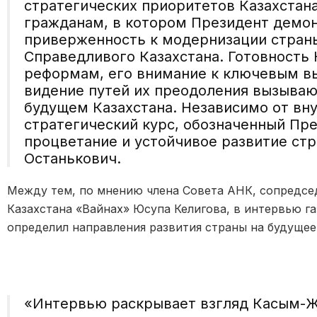
стратегических приоритетов Казахстан
гражданам, в котором Президент демо
приверженность
к
модернизации страны
Справедливого Казахстана.
Готовность
реформам
, его внимание к ключевым в
видение путей их преодоления вызываю
будущем Казахстана. Независимо от вн
стратегический курс, обозначенный Пр
процветание и устойчивое развитие ст
Останькович
.
Между тем
, по мнению
член
а
Совета АНК, сопредсе
Казахстана «Вайнах»
Юсуп
а
К
елигова
,
в
интервью га
определил направления развития страны на
будущее
«
Интервью раскрывает взгляд Касым-Ж