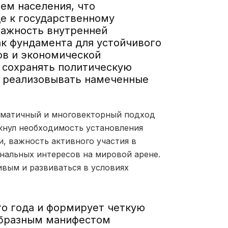
ем населения, что
е к государственному
важность внутренней
ак фундамента для устойчивого
ов и экономической
 сохранять политическую
о реализовывать намеченные
гматичный и многовекторный подход
кнул необходим
ость установления
и,
важность
активного участия в
альных интересов на мировой арене.
ивым и развиваться в условиях
о года и формирует четкую
образным манифестом