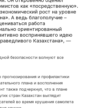
ия. Он откровенно оценил
омистов как
«
посредственную
»
.
«экономический рост на уровне
на».
А ведь б
лагополучие –
цениваться работа
циально ориентированный
озитивно воспринявшего идею
праведливого Казахстана
», —
одной безопасности волнуют все
 прогнозирования и профилактики
дательного
плана и восполнения
нт также подчеркнул, что в плане
угих стран Казахстан выглядит
асателей во время крушения самолета