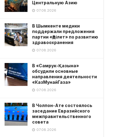
Центральную Азию
07.08.2026
В Шымкенте медики
поддержали предложения
партии «Әділет» по развитию
здравоохранения
07.08.2026
В «Самрук-Қазына»
обсудили основные
направления деятельности
«КазМунайГаза»
07.08.2026
В Чолпон-Ате состоялось
заседание Евразийского
межправительственного
совета
07.08.2026