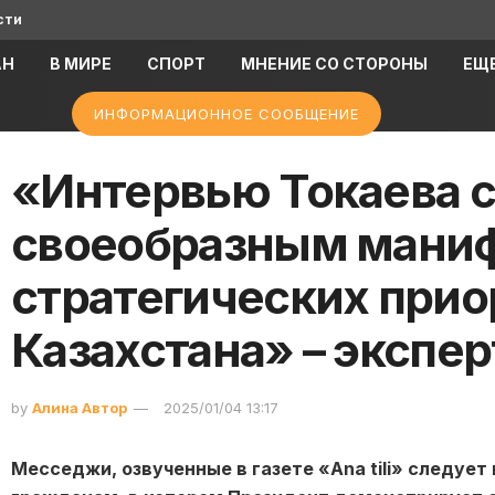
сти
АН
В МИРЕ
СПОРТ
МНЕНИЕ СО СТОРОНЫ
ЕЩ
ИНФОРМАЦИОННОЕ СООБЩЕНИЕ
«Интервью Токаева 
своеобразным мани
стратегических прио
Казахстана» – экспе
by
Алина Автор
2025/01/04 13:17
Месседжи, озвученные в
газете «
Ana
tili
»
следует 