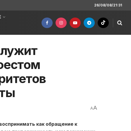
26/08/08/21:31
Е
служит
фестом
ритетов
рты
A
A
воспринимать как обращение
к