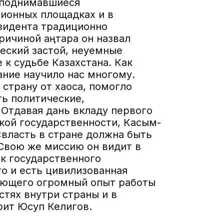
 поднимавшиеся
ионных площадках и в
езидента традиционно
причиной
Қаңтара
он назвал
еский застой, неуемные
 к судьбе Казахстана. Как
ание научило нас многому.
 страну от хаоса, помогло
ь политические,
Отдавая дань вкладу первого
кой государственности, Касым-
«власть в стране должна быть
 Свою же миссию он видит в
ок государственного
о и есть цивилизованная
меющего огромный опыт работы
тях внутри страны и в
рит Юсуп Келигов.