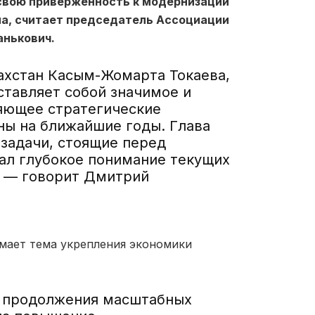
свою приверженность к модернизации
на
, считает п
редседатель Ассоциации
анькович
.
ахстан Касым-Жомарта Токаева,
ставляет собой значимое и
яющее стратегические
ны на ближайшие годы. Глава
 задачи, стоящие перед
ал глубокое понимание текущих
, — говорит
Дмитрий
мает тема укрепления экономики
ь продолжения масштабных