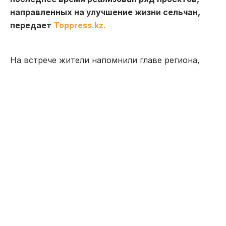
направленных на улучшение жизни сельчан,
передает
Toppress.kz.
На встрече жители напомнили главе региона,
что, будучи первым заместителем акима
области, он четырежды побывал в Маралды, и
большинство вопросов, поднятых тогда
жителями, сегодня уже нашли своё решение.
Нурымбет Сактаганов отметил, что его радует
стремление молодёжи к созиданию, желание
вернуться в родное село и развивать
предпринимательство, туризм.