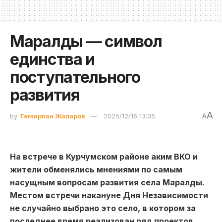
Маралды — символ
единства и
поступательного
развития
A
by
Темирлан Жапаров
2025/12/16 13:35
A
На встрече в Курчумском районе аким ВКО и
жители обменялись мнениями по самым
насущным вопросам развития села Маралды.
Местом встречи накануне Дня Независимости
не случайно выбрано это село, в котором за
последнее время реализован ряд проектов,