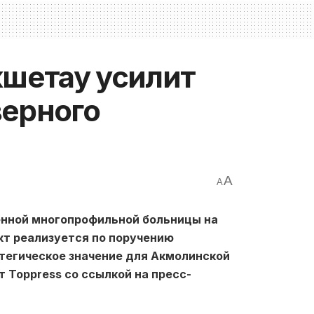
кшетау усилит
верного
A
A
нной многопрофильной больницы на
ект реализуется по поручению
тегическое значение для Акмолинской
 Toppress со ссылкой на пресс-