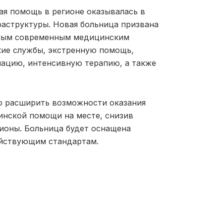
ая помощь в регионе оказывалась в
раструктуры. Новая больница призвана
иным современным медицинским
ие службы, экстренную помощь,
мацию, интенсивную терапию, а также
о расширить возможности оказания
нской помощи на месте, снизив
ионы. Больница будет оснащена
йствующим стандартам.
ики. Создание современной,
 и удерживать квалифицированных
ау — это часть системной