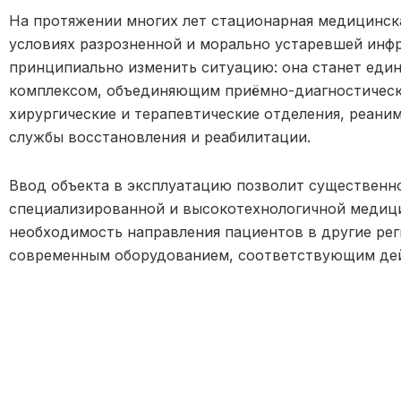
На протяжении многих лет стационарная медицинск
условиях разрозненной и морально устаревшей инф
принципиально изменить ситуацию: она станет ед
комплексом, объединяющим приёмно-диагностическ
хирургические и терапевтические отделения, реани
службы восстановления и реабилитации.
Ввод объекта в эксплуатацию позволит существенн
специализированной и высокотехнологичной медици
необходимость направления пациентов в другие рег
современным оборудованием, соответствующим де
Проект также важен с точки зрения кадровой полит
технологичной рабочей среды поможет привлекать
специалистов в регионе.
Строительство многопрофильной больницы в Кокшет