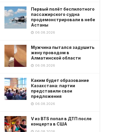
Первый полёт беспилотного
пассажирского судна
продемонстрировали в небе
Астаны
06.08.2026
Мужчина пытался задушить
жену проводом в
Алматинской области
06.08.2026
Каким будет образование
Казахстана: партии
представили свои
предложения
06.08.2026
V из BTS попал в ДТП после
концерта в США
06.08.2026