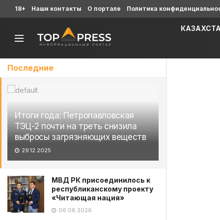
18+
Наши контакты
О портале
Политика конфиденциально
КАЗАХСТ
Последние
Итоги года: Петропавловская
ТЭЦ-2 почти на треть снизила
выбросы загрязняющих веществ
29.12.2025
МВД РК присоединилось к
республиканскому проекту
«Читающая нация»
06.08.2026