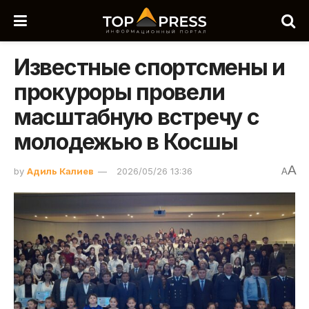
Известные спортсмены и
прокуроры провели
масштабную встречу с
молодежью в Косшы
A
by
Адиль Калиев
2026/05/26 13:36
A