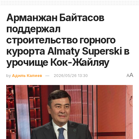
Арманжан Байтасов
поддержал
строительство горного
курорта Almaty Superski в
урочище Кок-Жайляу
A
by
Адиль Калиев
2026/05/26 13:30
A