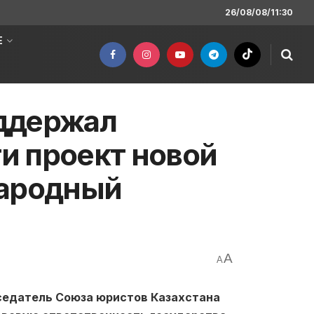
26/08/08/11:30
Е
ддержал
и проект новой
народный
A
A
дседатель Союза юристов Казахстана