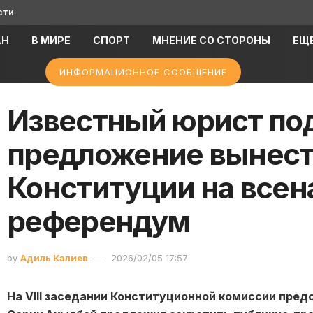
сти
АН
В МИРЕ
СПОРТ
МНЕНИЕ СО СТОРОНЫ
ЕЩ
ИНФОРМАЦИОННОЕ СООБЩЕНИЕ
Известный юрист по
предложение вынест
Конституции на все
референдум
by
Адиль Калиев
2026/02/05 17:57
На VIII заседании Конституционной комиссии пре