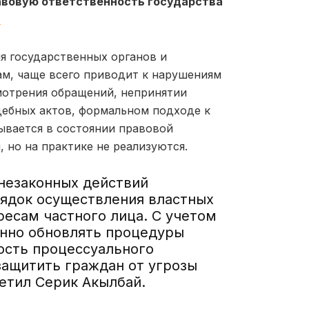
авовую ответственность государства
.
я государственных органов и
ам, чаще всего приводит к нарушениям
смотрения обращений, непринятии
дебных актов, формальном подходе к
зывается в состоянии правовой
 но на практике не реализуются.
 незаконных действий
ядок осуществления властных
ресам частного лица. С учетом
янно обновлять процедуры
ость процессуального
защитить граждан от угрозы
етил Серик Акылбай.