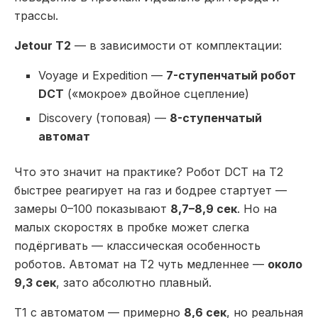
трассы.
Jetour T2
— в зависимости от комплектации:
Voyage и Expedition —
7-ступенчатый робот
DCT
(«мокрое» двойное сцепление)
Discovery (топовая) —
8-ступенчатый
автомат
Что это значит на практике? Робот DCT на T2
быстрее реагирует на газ и бодрее стартует —
замеры 0–100 показывают
8,7–8,9 сек
. Но на
малых скоростях в пробке может слегка
подёргивать — классическая особенность
роботов. Автомат на T2 чуть медленнее —
около
9,3 сек
, зато абсолютно плавный.
T1 с автоматом — примерно
8,6 сек
, но реальная