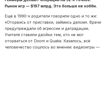
Рынок игр — $197 млрд. Это больше не хобби.
Ещё в 1990-х родители говорили одно и то же:
«Оторвись от приставки, займись делом». Врачи
предупреждали об агрессии и деградации.
Учителя ставили двойки тем, кто не мог
оторваться от Doom и Quake. Казалось, всё
человечество сошлось во мнении: видеоигры —
потеря времени.
Прошло 30 лет. И оказалось, что они ошибались.
Поколение, выросшее с джойстиком в руках,
сегодня строит крупнейшие технологические
компании, делает прорывы в медицине, создаёт
новые экономические системы и меняет то, как
люди учатся, общаются и решают проблемы. Это
не преувеличение — это факты с именами и