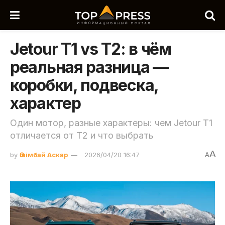
Jetour T1 vs T2: в чём
реальная разница —
коробки, подвеска,
характер
Один мотор, разные характеры: чем Jetour T1
отличается от T2 и что выбрать
A
by
Әшімбай Аскар
2026/04/20 16:47
A