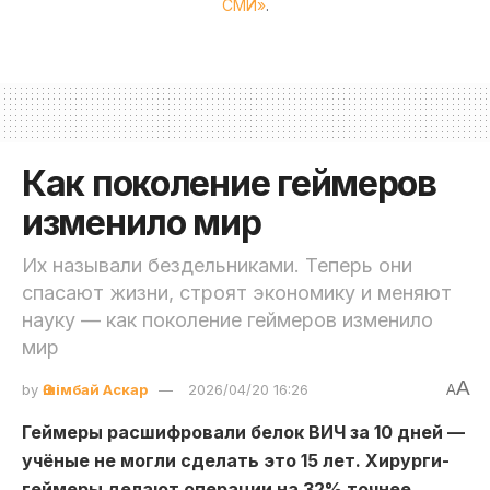
СМИ»
.
Как поколение геймеров
изменило мир
Их называли бездельниками. Теперь они
спасают жизни, строят экономику и меняют
науку — как поколение геймеров изменило
мир
A
by
Әшімбай Аскар
2026/04/20 16:26
A
Геймеры расшифровали белок ВИЧ за 10 дней —
учёные не могли сделать это 15 лет. Хирурги-
геймеры делают операции на 32% точнее.