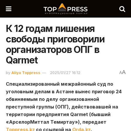
К 12 годам лишения
свободы приговорили
организаторов ОПГ в
Qarmet
A
by
Aliya Toppress
2025/01/27 16:12
A
Специализированный межрайонный суд по
уголовным делам в Астане вынес приговор 24
обвиняемым по делу организованной
преступной группы (ОПГ), действовавшей на
территории предприятия Qarmet (бывший
«АрселорМиттал Темиртау»), передает
Toppress.kz
со ссылкой на
Orda.kz
.