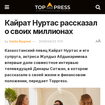
Кайрат Нуртас рассказал
о своих миллионах
A
by
Saida Nygmet
2026/04/23 11:01
A
Казахстанский певец
Кайрат Нуртас
и его
супруга, актриса
Жулдыз Абдыкаримова
впервые дали совместное интервью
телеведущей
Динары Сатжан
, в котором
рассказали о своей жизни и финансовом
положении, передает Toppress.