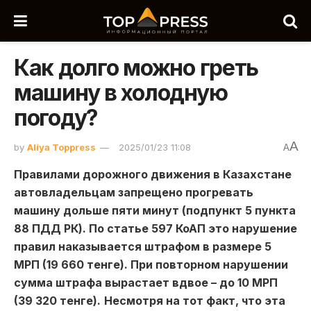
Как долго можно греть
машину в холодную
погоду?
A
by
Aliya Toppress
2025/01/23 11:08
A
Правилами дорожного движения в Казахстане
автовладельцам запрещено прогревать
машину дольше пяти минут (подпункт 5 пункта
88 ПДД РК). По статье 597 КоАП это нарушение
правил наказывается штрафом в размере 5
МРП (19 660 тенге). При повторном нарушении
сумма штрафа вырастает вдвое – до 10 МРП
(39 320 тенге).
Несмотря на тот факт, что эта