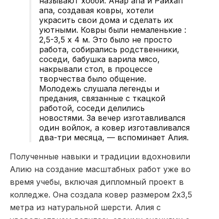
называют хобби. Анар апа и Райхап
апа, создавая ковры, хотели
украсить свои дома и сделать их
уютными. Ковры были немаленькие :
2,5-3,5 х 4 м. Это было не просто
работа, собирались родственники,
соседи, бабушка варила мясо,
накрывали стол, в процессе
творчества было общение.
Молодежь слушала легенды и
предания, связанные с ткацкой
работой, соседи делились
новостями. За вечер изготавливался
один войлок, а ковер изготавливался
два-три месяца, — вспоминает Алия.
Полученные навыки и традиции вдохновили
Алию на создание масштабных работ уже во
время учебы, включая дипломный проект в
колледже. Она создала ковер размером 2х3,5
метра из натуральной шерсти. Алия с