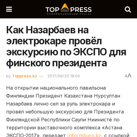
Как Назарбаев на
электрокаре провёл
экскурсию по ЭКСПО для
финского президента
A
by
Toppress.kz
2017/06/20 18:00
A
На открытии национального павильона
Финляндии Президент Казахстана Нурсултан
Назарбаев лично сел за руль электрокара и
провёл небольшую экскурсию для Президента
Финляндской Республики Саули Ниинистё по
территории выставочного комплекса «Астана
ЭКСПО-2017», передает
Informburo.kz
, с ссылкой