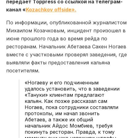
передает Toppress со ссылкой на телеграм-
канал «
Kozachkov offside».
По информации, опубликованной журналистом
Михаилом Козачковым, инцидент произошел в
июне прошлого года во время рейда по
ресторанам. Начальник Абетаева Сакен Ногаев
вместе с участковыми проверял заведения, где
выявляли факты предоставления кальяна
посетителям.
«Ногаеву и его подчиненным
удалось установить, что в заведении
«Тануки» клиентам предлагают
кальян. Как позже рассказал сам
Ногаев, пока сотрудники составляли
протоколы, им начал звонить
Абетаев, а также их общий
начальник Айдос Момбиев, требуя
покинуть ресторан. Правда, к тому
моменту они уже наложили штрафы.