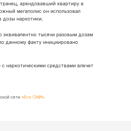
транец, арендовавший квартиру в
 южный мегаполис он использовал
в дозы наркотики.
то эквивалентно тысячи разовым дозам
 по данному факту инициировано
е с наркотическими средствами влечет
рской сети
«Все СМИ»
.