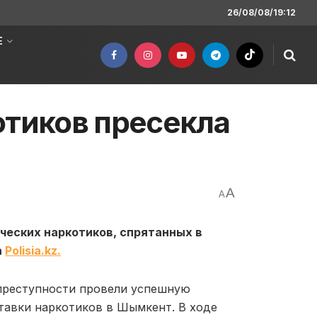
26/08/08/19:12
Е
отиков пресекла
A
A
ческих наркотиков, спрятанных в
а
Polisia.kz.
преступности провели успешную
ставки наркотиков в Шымкент. В ходе