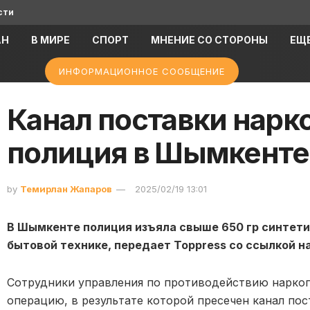
сти
АН
В МИРЕ
СПОРТ
МНЕНИЕ СО СТОРОНЫ
ЕЩ
ИНФОРМАЦИОННОЕ СООБЩЕНИЕ
Канал поставки нарк
полиция в Шымкенте
by
Темирлан Жапаров
2025/02/19 13:01
В Шымкенте полиция изъяла свыше 650 гр синтети
бытовой технике, передает Toppress со ссылкой н
Сотрудники управления по противодействию нарко
операцию, в результате которой пресечен канал по