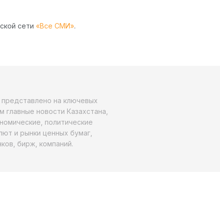
рской сети
«Все СМИ»
.
о представлено на ключевых
м главные новости Казахстана,
ономические, политические
алют и рынки ценных бумаг,
ков, бирж, компаний.