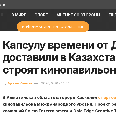
сти
АН
В МИРЕ
СПОРТ
МНЕНИЕ СО СТОРОНЫ
ЕЩ
ИНФОРМАЦИОННОЕ СООБЩЕНИЕ
Капсулу времени от 
доставили в Казахста
строят кинопавильо
by
Адиль Калиев
2026/04/07 14:04
В
Алматинская область
в городе
Каскелен
старто
кинопавильона международного уровня. Проект ре
компаний
Salem Entertainment
и Dala Edge Creative 