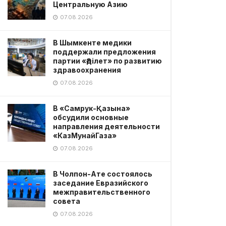
Центральную Азию
07.08.2026
В Шымкенте медики
поддержали предложения
партии «Әділет» по развитию
здравоохранения
07.08.2026
В «Самрук-Қазына»
обсудили основные
направления деятельности
«КазМунайГаза»
07.08.2026
В Чолпон-Ате состоялось
заседание Евразийского
межправительственного
совета
07.08.2026