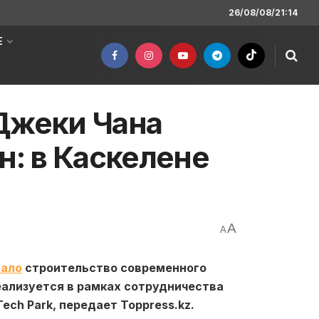
26/08/08/21:14
Е
Джеки Чана
н: в Каскелене
н
A
A
вало
строительство современного
ализуется в рамках сотрудничества
Tech Park, передает Toppress.kz.