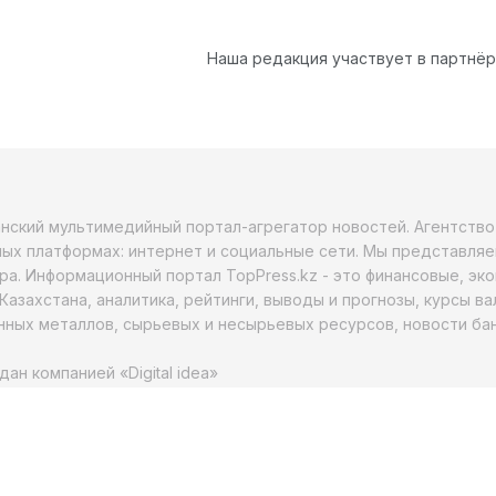
Наша редакция участвует в партнё
анский мультимедийный портал-агрегатор новостей. Агентств
ых платформах: интернет и социальные сети. Мы представляе
ра. Информационный портал TopPress.kz - это финансовые, эк
Казахстана, аналитика, рейтинги, выводы и прогнозы, курсы в
ных металлов, сырьевых и несырьевых ресурсов, новости бан
дан компанией «Digital idea»
ство о постановке на учет, переучет периодического
 издания, информационного и сетевого издания №166332-ИА
2017 года. Мнение редакции может не совпадать с мнением