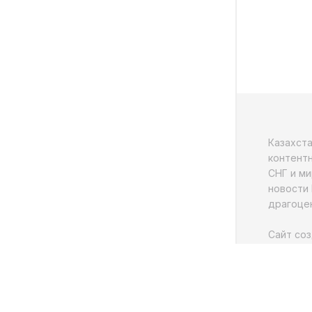
Казахст
контентн
СНГ и ми
новости 
драгоцен
Сайт соз
Свидетель
печатного
от 11.08.