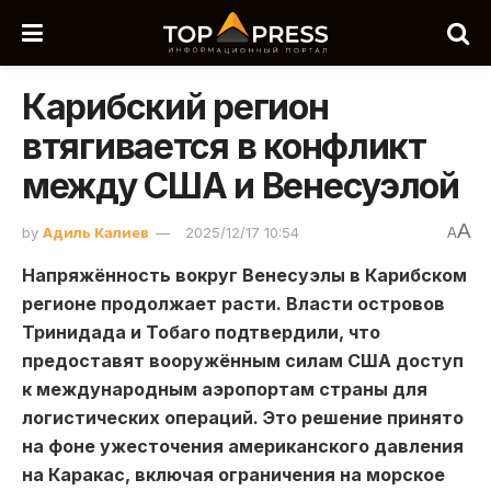
Карибский регион
втягивается в конфликт
между США и Венесуэлой
A
by
Адиль Калиев
2025/12/17 10:54
A
Напряжённость вокруг Венесуэлы в Карибском
регионе продолжает расти. Власти островов
Тринидада и Тобаго подтвердили, что
предоставят вооружённым силам США доступ
к международным аэропортам страны для
логистических операций. Это решение принято
на фоне ужесточения американского давления
на Каракас, включая ограничения на морское