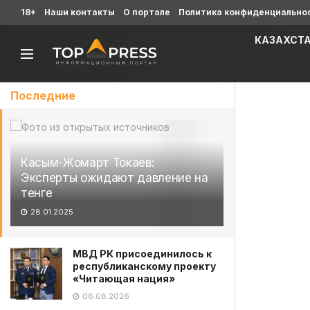
18+
Наши контакты
О портале
Политика конфиденциально
КАЗАХСТ
Последние
Касым-Жомарт Токаев:
Эксперты ожидают давление на
тенге
28.01.2025
МВД РК присоединилось к
республиканскому проекту
«Читающая нация»
06.08.2026