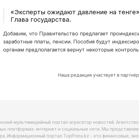
«Эксперты ожидают давление на тенге»
Глава государства.
Добавим, что Правительство предлагает проиндек
заработные платы, пенсии. Пособия будут индексир
органам предполагается вернут некоторые контроль
Наша редакция участвует в партнё
анский мультимедийный портал-агрегатор новостей. Агентств
ых платформах: интернет и социальные сети. Мы представляе
ра. Информационный портал TopPress.kz - это финансовые, эк