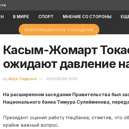
сти
АН
В МИРЕ
СПОРТ
МНЕНИЕ СО СТОРОНЫ
ЕЩ
ИНФОРМАЦИОННОЕ СООБЩЕНИЕ
Касым-Жомарт Токае
ожидают давление на
by
Aliya Toppress
2025/01/28 12:02
На расширенном заседании Правительства был за
Национального банка Тимура Сулейменова, перед
Президент оценил работу Нацбанка, отметив, что о
крайне важный вопрос.