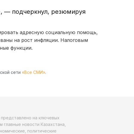
, — подчеркнул, резюмируя
сировать адресную социальную помощь,
ованы на рост инфляции. Налоговым
ные функции.
рской сети
«Все СМИ»
.
о представлено на ключевых
м главные новости Казахстана,
ономические, политические