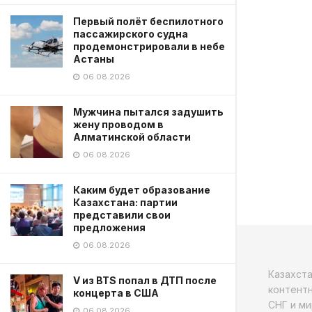
Первый полёт беспилотного
пассажирского судна
продемонстрировали в небе
Астаны
06.08.2026
Мужчина пытался задушить
жену проводом в
Алматинской области
06.08.2026
Каким будет образование
Казахстана: партии
представили свои
предложения
06.08.2026
Казахст
V из BTS попал в ДТП после
контентн
концерта в США
СНГ и ми
06.08.2026