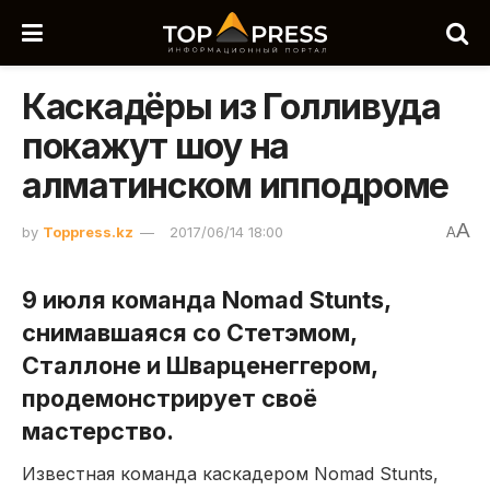
Каскадёры из Голливуда
покажут шоу на
алматинском ипподроме
A
by
Toppress.kz
2017/06/14 18:00
A
9 июля команда Nomad Stunts,
снимавшаяся со Стетэмом,
Сталлоне и Шварценеггером,
продемонстрирует своё
мастерство.
Известная команда каскадером Nomad Stunts,