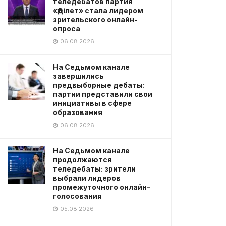
теледебатов партия
«Әділет» стала лидером
зрительского онлайн-
опроса
06.08.2026
На Седьмом канале
завершились
предвыборные дебаты:
партии представили свои
инициативы в сфере
образования
06.08.2026
На Седьмом канале
продолжаются
теледебаты: зрители
выбрали лидеров
промежуточного онлайн-
голосования
05.08.2026