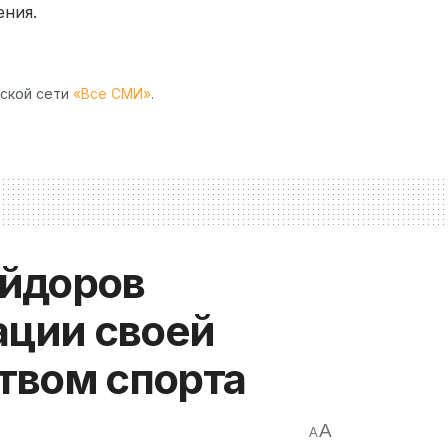
ения.
рской сети
«Все СМИ»
.
йдоров
ации своей
твом спорта
A
A