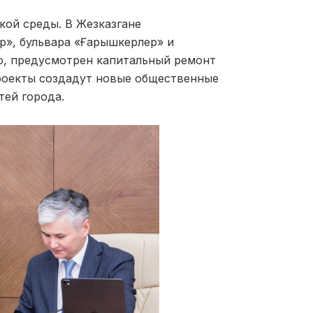
кой среды. В Жезказгане
р», бульвара «Ғарышкерлер» и
о, предусмотрен капитальный ремонт
проекты создадут новые общественные
тей города.