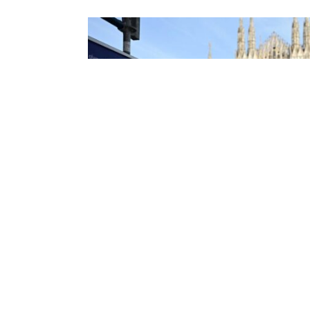
Фото: пресс-служба Н
Чемпион отметил, что воспринял с уважением ка