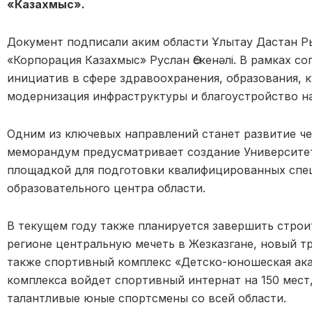
«Казахмыс».
Документ подписали аким области Ұлытау Дастан Р
«Корпорация Казахмыс» Руслан Өскенәлі. В рамках с
инициатив в сфере здравоохранения, образования, к
модернизация инфраструктуры и благоустройство на
Одним из ключевых направлений станет развитие чел
меморандум предусматривает создание Университет
площадкой для подготовки квалифицированных спе
образовательного центра области.
В текущем году также планируется завершить стро
регионе центральную мечеть в Жезказгане, новый тр
также спортивный комплекс «Детско-юношеская ака
комплекса войдет спортивный интернат на 150 мест,
талантливые юные спортсмены со всей области.