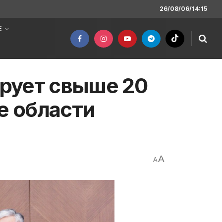
26/08/06/14:15
Е
рует свыше 20
е области
A
A