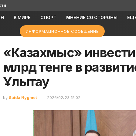
сти
АН
В МИРЕ
СПОРТ
МНЕНИЕ СО СТОРОНЫ
ЕЩ
ИНФОРМАЦИОННОЕ СООБЩЕНИЕ
«Казахмыс» инвести
млрд тенге в развити
Ұлытау
by
Saida Nygmet
2026/02/23 15:02