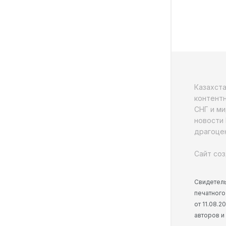
Казахст
контентн
СНГ и ми
новости 
драгоцен
Сайт соз
Свидетель
печатного
от 11.08.
авторов и