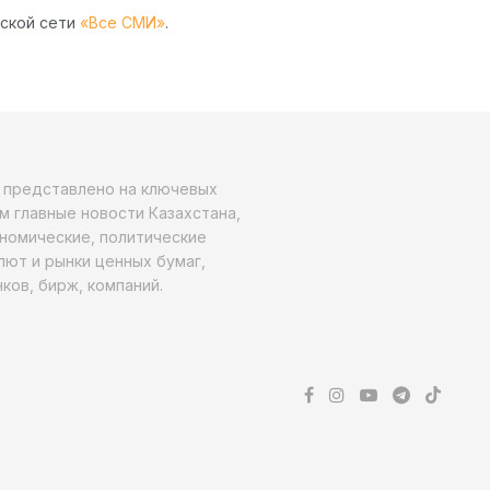
рской сети
«Все СМИ»
.
о представлено на ключевых
м главные новости Казахстана,
ономические, политические
алют и рынки ценных бумаг,
ков, бирж, компаний.