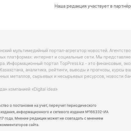
Наша редакция участвует в партнё
анский мультимедийный портал-агрегатор новостей. Агентств
ых платформах: интернет и социальные сети. Мы представляе
ра. Информационный портал TopPress.kz - это финансовые, эк
Казахстана, аналитика, рейтинги, выводы и прогнозы, курсы в
ных металлов, сырьевых и несырьевых ресурсов, новости бан
дан компанией «Digital idea»
ство о постановке на учет, переучет периодического
 издания, информационного и сетевого издания №166332-ИА
2017 года. Мнение редакции может не совпадать с мнением
 комментаторов сайта.