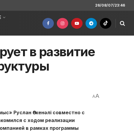
26/08/07/23:46
Е
ует в развитие
руктуры
A
A
с» Руслан Өскенәлі совместно с
комился с ходом реализации
компанией в рамках программы