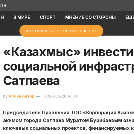
сти
АН
В МИРЕ
СПОРТ
МНЕНИЕ СО СТОРОНЫ
ЕЩ
ИНФОРМАЦИОННОЕ СООБЩЕНИЕ
«Казахмыс» инвестир
социальной инфраст
Сатпаева
by
Алина Автор
2026/06/28 14:34
Председатель Правления ТОО «Корпорация Казахмы
акимом города Сатпаев Муратом Бурибаевым озна
ключевых социальных проектов, финансируемых 