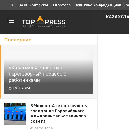
18+
Наши контакты
О портале
Политика конфиденциально
КАЗАХСТ
Последние
«Казахмыс» завершил
переговорный процесс с
работниками
20.12.2024
В Чолпон-Ате состоялось
заседание Евразийского
межправительственного
совета
07.08.2026