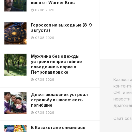
кино от Warner Bros
07.08.2026
Гороскоп на выходные (8–9
августа)
07.08.2026
Мужчина без одежды
устроил непристойное
поведение в парке в
Петропавловске
Казахст
07.08.2026
контентн
СНГ и ми
Девятиклассник устроил
новости 
стрельбу в школе: есть
погибшие
драгоцен
07.08.2026
Сайт соз
В Казахстане снизились