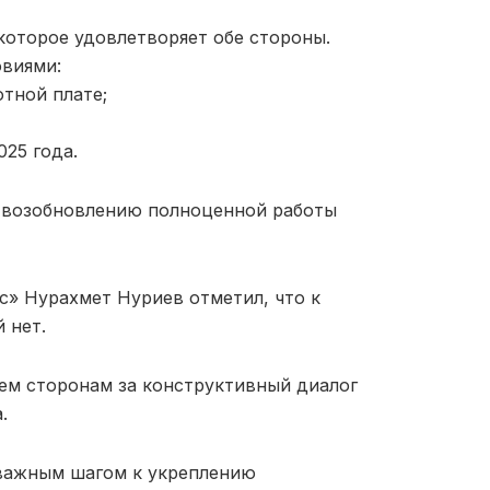
которое удовлетворяет обе стороны.
овиями:
тной плате;
025 года.
к возобновлению полноценной работы
» Нурахмет Нуриев отметил, что к
 нет.
ем сторонам за конструктивный диалог
.
 важным шагом к укреплению