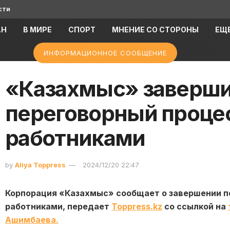
сти
АН
В МИРЕ
СПОРТ
МНЕНИЕ СО СТОРОНЫ
ЕЩ
ИНФОРМАЦИОННОЕ СООБЩЕНИЕ
«Казахмыс» заверш
переговорный процес
работниками
by
Aliya Toppress
2024/12/20 22:47
Корпорация «Казахмыс» сообщает о завершении п
работниками, передает
Toppress.kz
со ссылкой на
Ашимбаева.