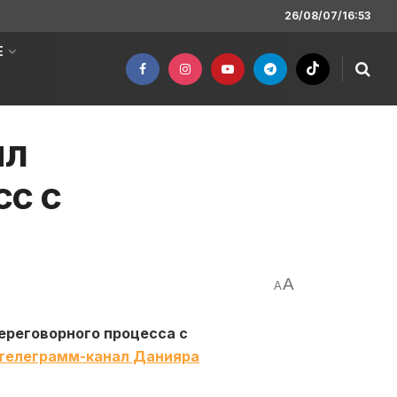
26/08/07/16:53
Е
ил
с с
A
A
ереговорного процесса с
телеграмм-канал Данияра