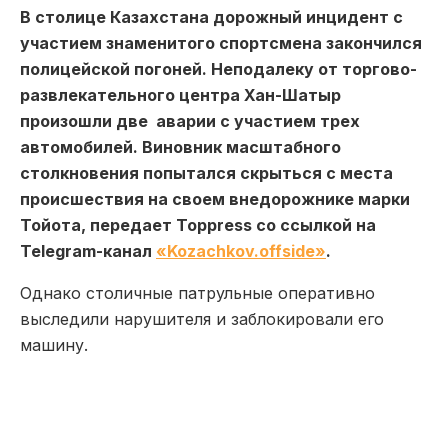
В столице Казахстана дорожный инцидент с
участием знаменитого спортсмена закончился
полицейской погоней. Неподалеку от торгово-
развлекательного центра Хан-Шатыр
произошли две аварии с участием трех
автомобилей. Виновник масштабного
столкновения попытался скрыться с места
происшествия на своем внедорожнике марки
Тойота, передает Toppress со ссылкой на
Telegram-канал
«Kozachkov.offside»
.
Однако столичные патрульные оперативно
выследили нарушителя и заблокировали его
машину.
По информации Telegram-канала, за рулем
иномарки с престижными номерами находился
35-летний
Данияр Елеусинов
. Стражи порядка