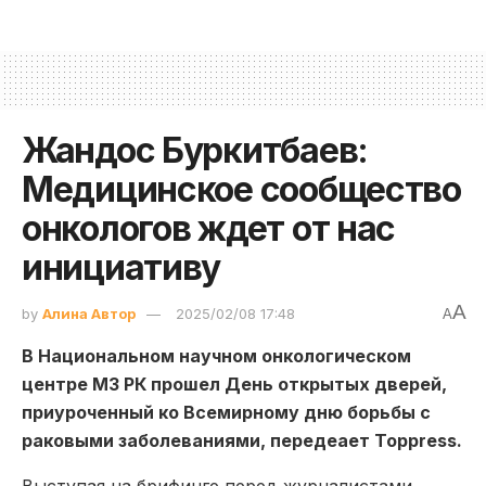
Жандос Буркитбаев:
Медицинское сообщество
онкологов ждет от нас
инициативу
A
by
Алина Автор
2025/02/08 17:48
A
В Национальном научном онкологическом
центре МЗ РК прошел День открытых дверей,
приуроченный ко Всемирному дню борьбы с
раковыми заболеваниями, передеает Toppress.
Выступая на брифинге перед журналистами,