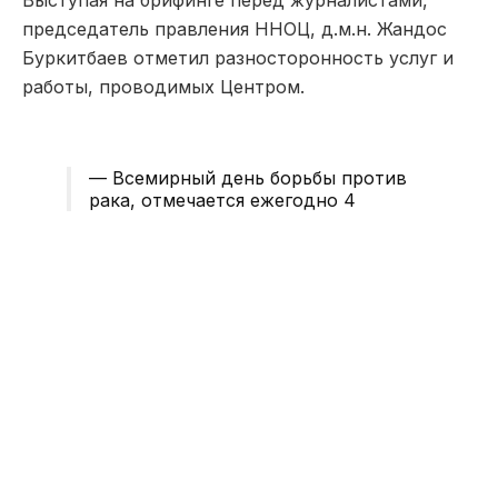
п
редседатель п
равления ННОЦ, д.м.н. Жандос
Буркитбаев
отметил разносторонность услуг и
работы, проводимых Центр
ом.
— Всемирный день борьбы против
рака, отмечается ежегодно 4
февраля, — это глобальная
инициатива, направленная на
повышение осведомленности о
заболевании, поддержку больных и
продвижение мер профилактики.
Наш национальный центр оказывает
высокоспециализированную
онкологическую помощь –
академическое триединство с
клинической пр
актикой,
образованием и наукой
, — сказал
Жандос
Буркитбаев
.