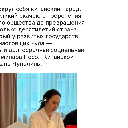
округ себя китайский народ,
ликий скачок: от обретения
го общества до превращения
колько десятилетий страна
рый у развитых государств
 настоящих чуда —
 и долгосрочная социальная
еминара Посол Китайской
Хань Чуньлинь.