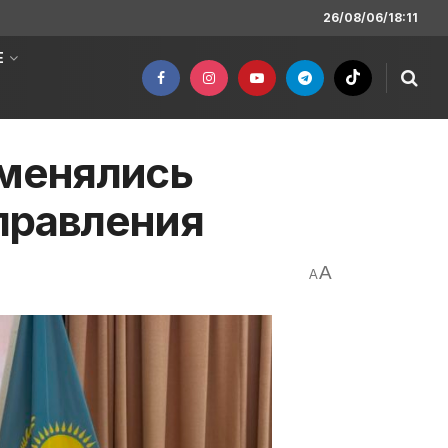
26/08/06/18:11
Е
бменялись
правления
A
A