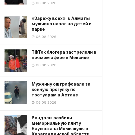
06.08.2026
«Зарежу всех»: в Алматы
мужчина напал на детей в
парке
06.08.2026
TikTok блогера застрелили в
прямом эфире в Мексике
06.08.2026
Мужчину оштрафовали за
конную прогулку по
тротуарам в Астане
06.08.2026
Вандалы разбили
мемориальную плиту
Бауыржана Момышулы в
Карагандинской области