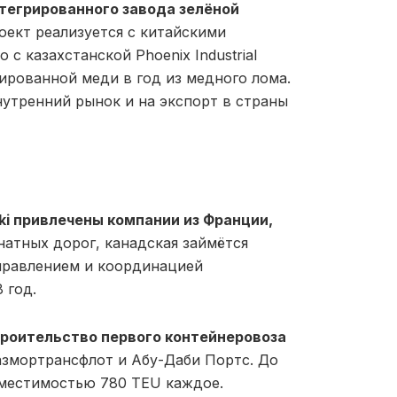
тегрированного завода зелёной
ект реализуется с китайскими
о с казахстанской Phoenix Industrial
нированной меди в год из медного лома.
нутренний рынок и на экспорт в страны
ki привлечены компании из Франции,
натных дорог, канадская займётся
правлением и координацией
 год.
роительство первого контейнеровоза
азмортрансфлот и Абу-Даби Портс. До
вместимостью 780 TEU каждое.