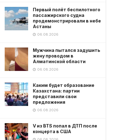
Первый полёт беспилотного
пассажирского судна
продемонстрировали в небе
Астаны
06.08.2026
Мужчина пытался задушить
жену проводом в
Алматинской области
06.08.2026
Каким будет образование
Казахстана: партии
представили свои
предложения
06.08.2026
V из BTS попал в ДТП после
концерта в США
06.08.2026