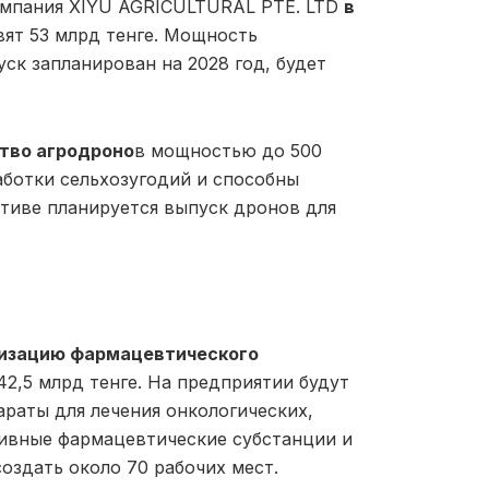
омпания XIYU AGRICULTURAL PTE. LTD
в
ят 53 млрд тенге. Мощность
уск запланирован на 2028 год, будет
тво агродроно
в мощностью до 500
аботки сельхозугодий и способны
ктиве планируется выпуск дронов для
низацию фармацевтического
2,5 млрд тенге. На предприятии будут
араты для лечения онкологических,
тивные фармацевтические субстанции и
оздать около 70 рабочих мест.