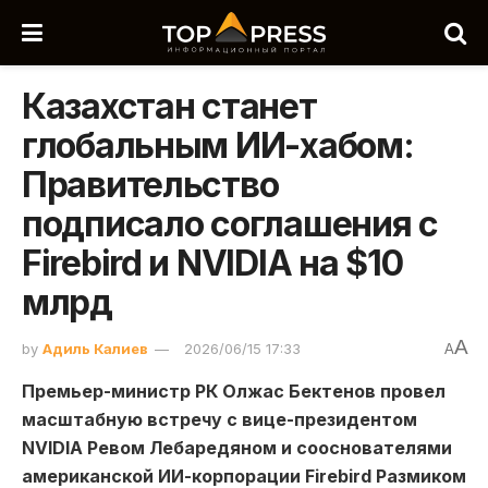
Казахстан станет
глобальным ИИ-хабом:
Правительство
подписало соглашения с
Firebird и NVIDIA на $10
млрд
A
by
Адиль Калиев
2026/06/15 17:33
A
Премьер-министр РК Олжас Бектенов провел
масштабную встречу с вице-президентом
NVIDIA Ревом Лебаредяном и сооснователями
американской ИИ-корпорации Firebird Размиком