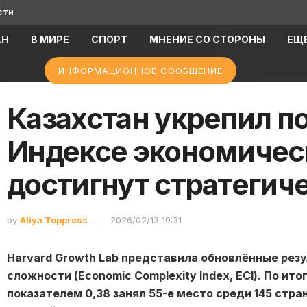
сти
АН
В МИРЕ
СПОРТ
МНЕНИЕ СО СТОРОНЫ
ЕЩ
ИНФОРМАЦИОННОЕ СООБЩЕНИЕ
Казахстан укрепил п
Индексе экономичес
достигнут стратегич
by
Aliya Toppress
2026/02/13 19:31
Harvard Growth Lab представила обновлённые рез
сложности (Economic Complexity Index, ECI). По ит
показателем 0,38 занял 55-е место среди 145 стра