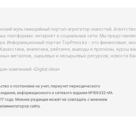
анский мультимедийный портал-агрегатор новостей. Агентств
ых платформах: интернет и социальные сети. Мы представляе
ра. Информационный портал TopPress.kz - это финансовые, эк
Казахстана, аналитика, рейтинги, выводы и прогнозы, курсы в
ных металлов, сырьевых и несырьевых ресурсов, новости бан
дан компанией «Digital idea»
ство о постановке на учет, переучет периодического
 издания, информационного и сетевого издания №166332-ИА
2017 года. Мнение редакции может не совпадать с мнением
 комментаторов сайта.