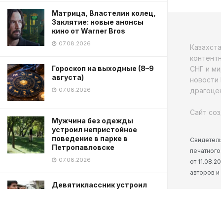
Матрица, Властелин колец,
Заклятие: новые анонсы
кино от Warner Bros
07.08.2026
Казахст
контентн
Гороскоп на выходные (8–9
СНГ и ми
августа)
новости 
драгоцен
07.08.2026
Сайт соз
Мужчина без одежды
устроил непристойное
поведение в парке в
Свидетель
Петропавловске
печатного
07.08.2026
от 11.08.
авторов и
Девятиклассник устроил
стрельбу в школе: есть
погибшие
07.08.2026