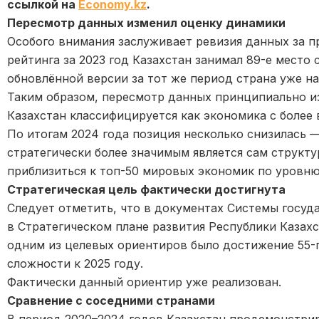
ссылкой на
Economy.kz
.
Пересмотр данных изменил оценку динамики
Особого внимания заслуживает ревизия данных за 
рейтинга за 2023 год Казахстан занимал 89-е место 
обновлённой версии за тот же период страна уже на
Таким образом, пересмотр данных принципиально из
Казахстан классифицируется как экономика с более
По итогам 2024 года позиция несколько снизилась — 
стратегически более значимым является сам структ
приблизиться к топ-50 мировых экономик по уровню
Стратегическая цель фактически достигнута
Следует отметить, что в документах Системы госуд
в Стратегическом плане развития Республики Казахс
одним из целевых ориентиров было достижение 55-
сложности к 2025 году.
Фактически данный ориентир уже реализован.
Сравнение с соседними странами
В период 2020–2024 годов Казахстан продемонстри