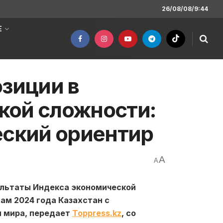
26/08/08/9:44
Е
озиции в
кой сложности:
еский ориентир
A
A
ультаты Индекса экономической
огам 2024 года Казахстан с
н мира, передает
Toppress.kz
, со