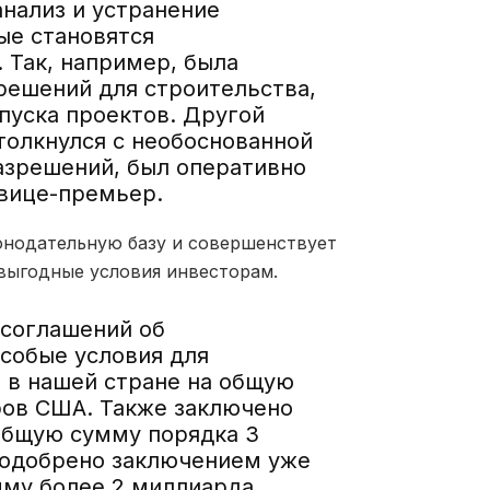
нализ и устранение
ые становятся
 Так, например, была
решений для строительства,
пуска проектов. Другой
толкнулся с необоснованной
азрешений, был оперативно
вице-премьер.
конодательную базу и совершенствует
выгодные условия инвесторам.
 соглашений об
собые условия для
 в нашей стране на общую
ров США. Также заключено
общую сумму порядка 3
а одобрено заключением уже
мму более 2 миллиарда