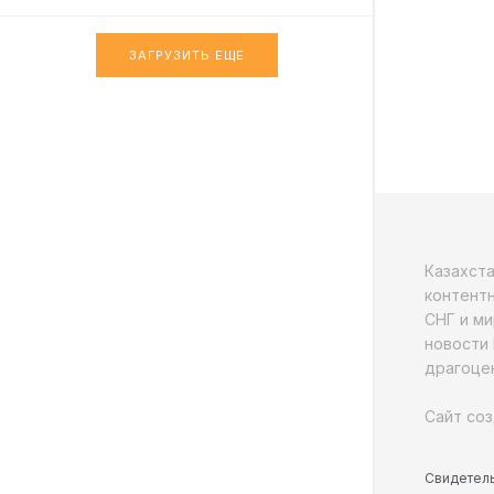
ЗАГРУЗИТЬ ЕЩЕ
Казахст
контентн
СНГ и ми
новости 
драгоцен
Сайт соз
Свидетель