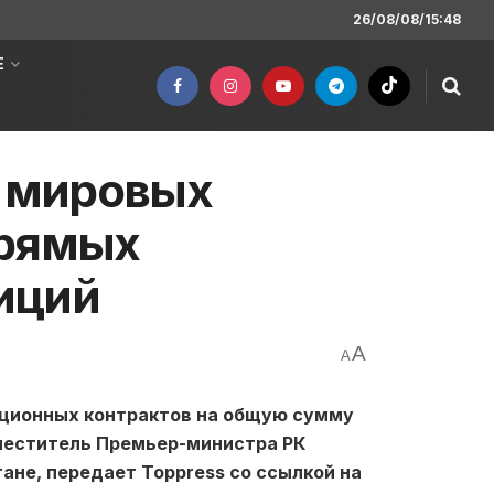
26/08/08/15:48
Е
0 мировых
прямых
иций
A
A
тиционных контрактов на общую сумму
аместитель Премьер-министра РК
ане, передает Toppress со ссылкой на