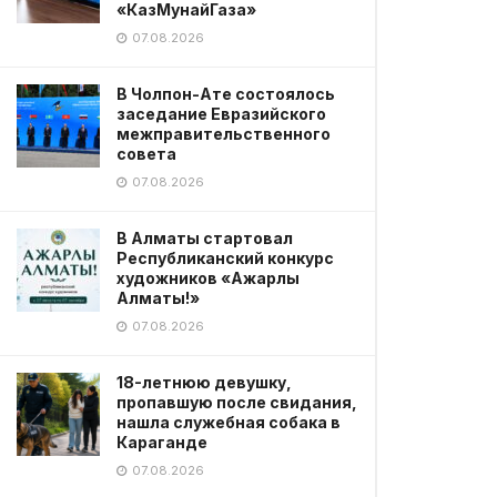
«КазМунайГаза»
07.08.2026
В Чолпон-Ате состоялось
заседание Евразийского
межправительственного
совета
07.08.2026
В Алматы стартовал
Республиканский конкурс
художников «Ажарлы
Алматы!»
07.08.2026
18-летнюю девушку,
пропавшую после свидания,
нашла служебная собака в
Караганде
07.08.2026