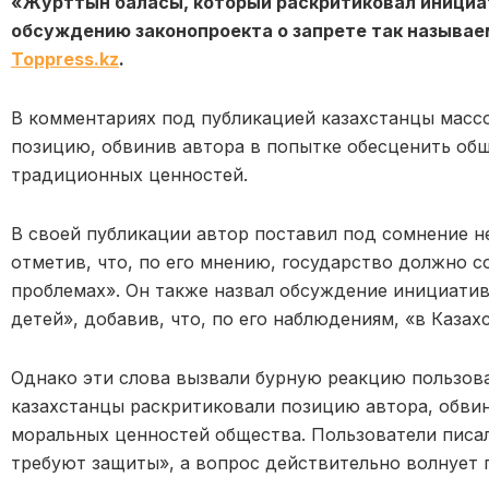
«Журттын баласы, который раскритиковал инициа
обсуждению законопроекта о запрете так называ
Toppress.kz
.
В комментариях под публикацией казахстанцы масс
позицию, обвинив автора в попытке обесценить об
традиционных ценностей.
В своей публикации автор поставил под сомнение н
отметив, что, по его мнению, государство должно с
проблемах». Он также назвал обсуждение инициати
детей», добавив, что, по его наблюдениям, «в Казах
Однако эти слова вызвали бурную реакцию пользова
казахстанцы раскритиковали позицию автора, обвин
моральных ценностей общества. Пользователи писа
требуют защиты», а вопрос действительно волнует 