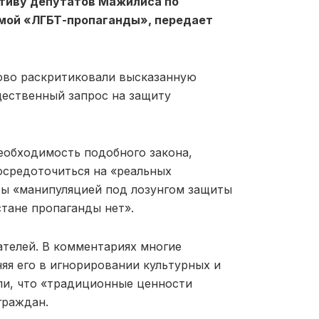
тиву депутатов Мажилиса по
емой «ЛГБТ-пропаганды», передает
ово раскритиковали высказанную
щественный запрос на защиту
еобходимость подобного закона,
осредоточиться на «реальных
вы «манипуляцией под лозунгом защиты
стане пропаганды нет».
телей. В комментариях многие
яя его в игнорировании культурных и
ли, что «традиционные ценности
граждан.