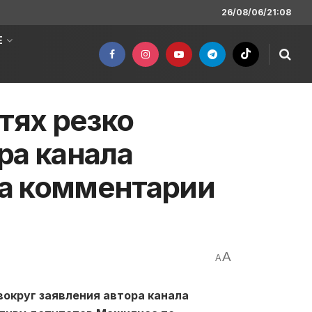
26/08/06/21:08
Е
тях резко
ра канала
а комментарии
A
A
вокруг заявления автора канала