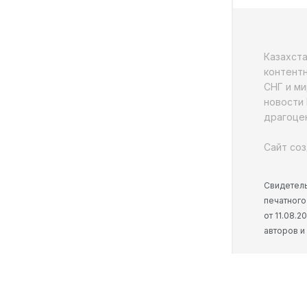
Казахст
контентн
СНГ и ми
новости 
драгоцен
Сайт соз
Свидетель
печатного
от 11.08.
авторов и