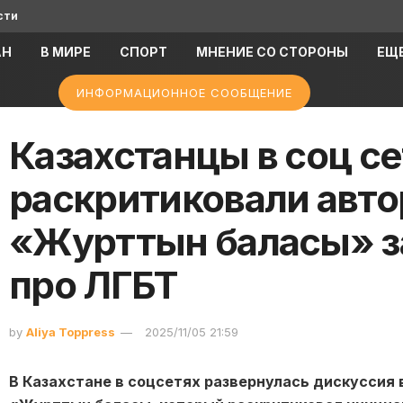
сти
АН
В МИРЕ
СПОРТ
МНЕНИЕ СО СТОРОНЫ
ЕЩ
ИНФОРМАЦИОННОЕ СООБЩЕНИЕ
Казахстанцы в соц се
раскритиковали авто
«Журттын баласы» з
про ЛГБТ
by
Aliya Toppress
2025/11/05 21:59
В Казахстане в соцсетях развернулась дискуссия 