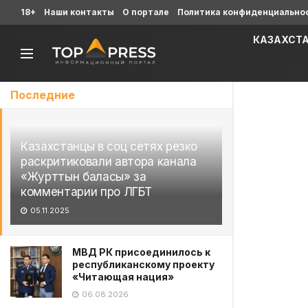
18+
Наши контакты
О портале
Политика конфиденциально
КАЗАХСТ
Последние
Казахстанцы в соц сетях резко
раскритиковали автора канала
«Журттын баласы» за
комментарии про ЛГБТ
05.11.2025
МВД РК присоединилось к
республиканскому проекту
«Читающая нация»
06.08.2026