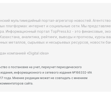
анский мультимедийный портал-агрегатор новостей. Агентств
ых платформах: интернет и социальные сети. Мы представляе
ра. Информационный портал TopPress.kz - это финансовые, эк
Казахстана, аналитика, рейтинги, выводы и прогнозы, курсы в
ных металлов, сырьевых и несырьевых ресурсов, новости бан
дан компанией «Digital idea»
ство о постановке на учет, переучет периодического
 издания, информационного и сетевого издания №166332-ИА
2017 года. Мнение редакции может не совпадать с мнением
 комментаторов сайта.