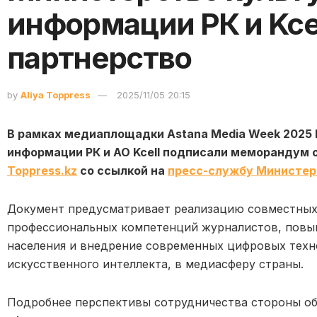
информации РК и Kce
партнерство
by
Aliya Toppress
2025/11/05 20:15
В рамках медиаплощадки Astana Media Week 2025
информации РК и АО Kcell подписали меморандум 
Toppress.kz
со ссылкой на
пресс-службу Министер
Документ предусматривает реализацию совместных 
профессиональных компетенций журналистов, повы
населения и внедрение современных цифровых техн
искусственного интеллекта, в медиасферу страны.
Подробнее перспективы сотрудничества стороны обс