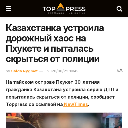
Казахстанка устроила
дорожный хаос на
Пхукете и пыталась
скрыться от полиции
A
by
Saida Nygmet
2026/06/22 10:49
A
На тайском острове Пхукет 30-летняя
гражданка Казахстана устроила серию ДТП и
попыталась скрыться от полиции, сообщает
Toppress со ссылкой на
NewTimes
.