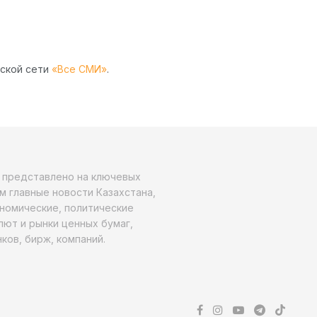
рской сети
«Все СМИ»
.
о представлено на ключевых
м главные новости Казахстана,
ономические, политические
алют и рынки ценных бумаг,
ков, бирж, компаний.