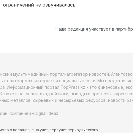
ограничений не озвучивалась.
Наша редакция участвует в партнё
анский мультимедийный портал-агрегатор новостей. Агентств
ых платформах: интернет и социальные сети. Мы представляе
ра. Информационный портал TopPress.kz - это финансовые, эк
Казахстана, аналитика, рейтинги, выводы и прогнозы, курсы в
ных металлов, сырьевых и несырьевых ресурсов, новости бан
дан компанией «Digital idea»
ство о постановке на учет, переучет периодического