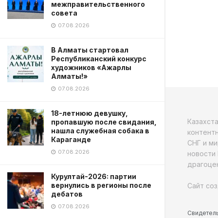
межправительственного
совета
07.08.2026
В Алматы стартовал
Республиканский конкурс
художников «Ажарлы
Алматы!»
07.08.2026
18-летнюю девушку,
Казахст
пропавшую после свидания,
нашла служебная собака в
контентн
Караганде
СНГ и ми
07.08.2026
новости 
драгоцен
Курултай-2026: партии
вернулись в регионы после
Сайт соз
дебатов
07.08.2026
Свидетель