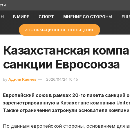
сти
АН
В МИРЕ
СПОРТ
МНЕНИЕ СО СТОРОНЫ
ЕЩ
ИНФОРМАЦИОННОЕ СООБЩЕНИЕ
Казахстанская компа
санкции Евросоюза
by
Адиль Калиев
2026/04/24 10:45
Европейский союз в рамках 20-го пакета санкций о
зарегистрированную в Казахстане компанию United
Также ограничения затронули основателя компании
По данным европейской стороны, основанием для в