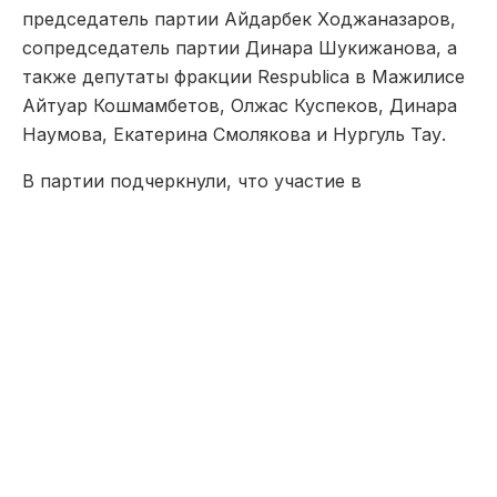
председатель партии Айдарбек Ходжаназаров,
сопредседатель партии Динара Шукижанова, а
также депутаты фракции Respublica в Мажилисе
Айтуар Кошмамбетов, Олжас Куспеков, Динара
Наумова, Екатерина Смолякова и Нургуль Тау.
В партии подчеркнули, что участие в
голосовании стало выражением гражданской
позиции и ответственности за будущее страны.
После голосования Айдарбек Ходжаназаров
обратился к гражданам, отметив важность
текущего дня и значимость каждого голоса. По
его словам, особенно показательно, что на
участки люди приходят семьями, вместе с
детьми, что свидетельствует о неравнодушии
общества к будущему государства.