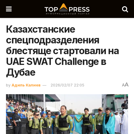
Казахстанские
спецподразделения
блестяще стартовали на
UAE SWAT Challenge в
Дубае
A
by
Адиль Калиев
2026/02/07 22:05
A