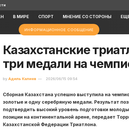
сти
АН
В МИРЕ
СПОРТ
МНЕНИЕ СО СТОРОНЫ
ЕЩ
ИНФОРМАЦИОННОЕ СООБЩЕНИЕ
Казахстанские триат
три медали на чемпи
by
Адиль Калиев
2026/06/15 09:54
Сборная Казахстана успешно выступила на чемпио
золотые и одну серебряную медали. Результат по
подтвердить высокий уровень подготовки молоды
позиции на континентальной арене, передает Topp
Казахстанской Федерации Триатлона
.