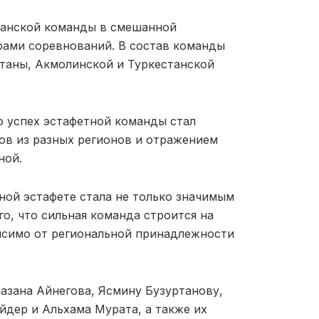
танской команды в смешанной
рами соревнований. В состав команды
таны, Акмолинской и Туркестанской
о успех эстафетной команды стал
в из разных регионов и отражением
ной.
ной эстафете стала не только значимым
, что сильная команда строится на
исимо от региональной принадлежности
азана Айнегова, Ясмину Бузуртанову,
дер и Альхама Мурата, а также их