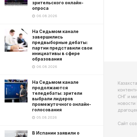
зрительского онлайн-
опроса
06.08.2026
На Седьмом канале
завершились
предвыборные дебаты:
партии представили свои
инициативы в сфере
образования
06.08.2026
На Седьмом канале
Казахст
продолжаются
контентн
теледебаты: зрители
СНГ и ми
выбрали лидеров
новости 
промежуточного онлайн-
голосования
драгоцен
05.08.2026
Сайт соз
В Испании заявили о