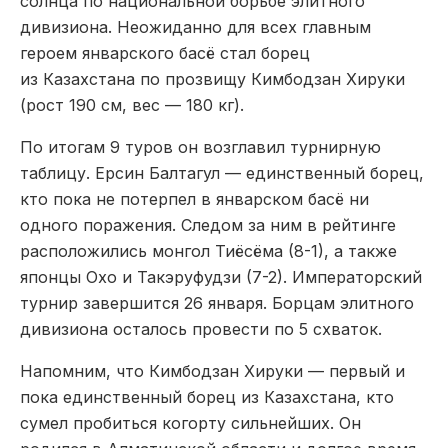
солнца по национальной борьбе элитного
дивизиона. Неожиданно для всех главным
героем январского басё стал борец
из Казахстана по прозвищу Кимбодзан Хируки
(рост 190 см, вес — 180 кг).
По итогам 9 туров он возглавил турнирную
таблицу. Ерсин Балтагул — единственный борец,
кто пока не потерпел в январском басё ни
одного поражения. Следом за ним в рейтинге
расположились монгол Тиёсёма (8-1), а также
японцы Охо и Такэруфудзи (7-2). Императорский
турнир завершится 26 января. Борцам элитного
дивизиона осталось провести по 5 схваток.
Напомним, что Кимбодзан Хируки — первый и
пока единственный борец из Казахстана, кто
сумел пробиться когорту сильнейших. Он