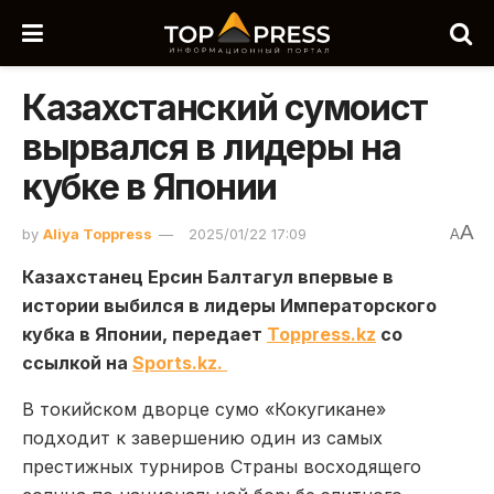
Казахстанский сумоист
вырвался в лидеры на
кубке в Японии
A
by
Aliya Toppress
2025/01/22 17:09
A
Казахстанец Ерсин Балтагул впервые в
истории выбился в лидеры Императорского
кубка в Японии, передает
Toppress.kz
со
ссылкой на
Sports.kz.
В токийском дворце сумо «Кокугикане»
подходит к завершению один из самых
престижных турниров Страны восходящего