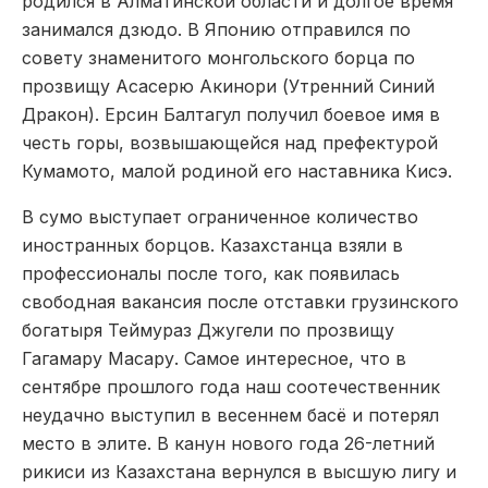
родился в Алматинской области и долгое время
занимался дзюдо. В Японию отправился по
совету знаменитого монгольского борца по
прозвищу Асасерю Акинори (Утренний Синий
Дракон). Ерсин Балтагул получил боевое имя в
честь горы, возвышающейся над префектурой
Кумамото, малой родиной его наставника Кисэ.
В сумо выступает ограниченное количество
иностранных борцов. Казахстанца взяли в
профессионалы после того, как появилась
свободная вакансия после отставки грузинского
богатыря Теймураз Джугели по прозвищу
Гагамару Масару. Самое интересное, что в
сентябре прошлого года наш соотечественник
неудачно выступил в весеннем басё и потерял
место в элите. В канун нового года 26-летний
рикиси из Казахстана вернулся в высшую лигу и