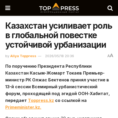
Казахстан усиливает роль
в глобальной повестке
устойчивой урбанизации
A
by
Aliya Toppress
2026/05/18 20:36
A
По поручению Президента Республики
Казахстан Касым-Жомарт Токаев Премьер-
министр РК Олжас Бектенов принял участие в
13-й сессии Всемирный урбанистический
форум, проходящей под эгидой ООН-Хабитат,
передает
Toppress.kz
со ссылкой на
Primeminister.kz.