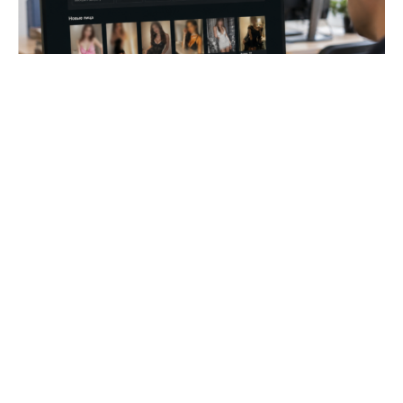
сгенерировано ИИ
По данным следствия, владельцами платформы
оказались основатели легально работающей
казахстанской IT-компании. Как установили
правоохранители, сайт использовался не только
для продвижения услуг посредничества, но и в
качестве площадки для тестирования
технологий, которые впоследствии внедрялись в
коммерческие продукты компании.