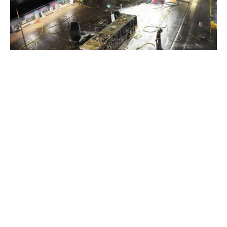
Фото: nbcnews
В результате происшествия погибли как
минимум шесть человек, ещё пятеро получили
ожоги и различные травмы.
Правоохранительные органы рассматривают
несколько версий случившегося, включая
возможный умышленный поджог.
Представитель местной полиции Фредерик Папо